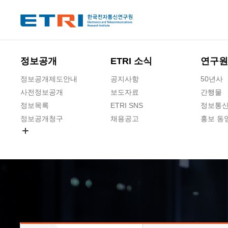
본문 바로가기
주요메뉴 바로가기
하단메뉴 바로가기
정보공개
ETRI 소식
연구원
정보공개제도안내
공지사항
50년사
사전정보공개
보도자료
간행물
정보목록
ETRI SNS
정보통신
정보공개청구
채용공고
홍보 동
경영공시
공공데이터개방
사업실명제