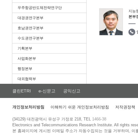
우주항공반도체전략연구단
지능
본부
대경권연구본부
호남권연구본부
수도권연구본부
기획본부
사업화본부
행정본부
대외협력부
클린ETRI
e-신문고
공익신고
개인정보처리방침
이해하기 쉬운 개인정보처리방침
저작권정책
(34129) 대전광역시 유성구 가정로 218, TEL
1466-38
Electronics and Telecommunications Research Institute.
All rights res
본 홈페이지에 게시된 이메일 주소가 자동수집되는 것을 거부하며, 이