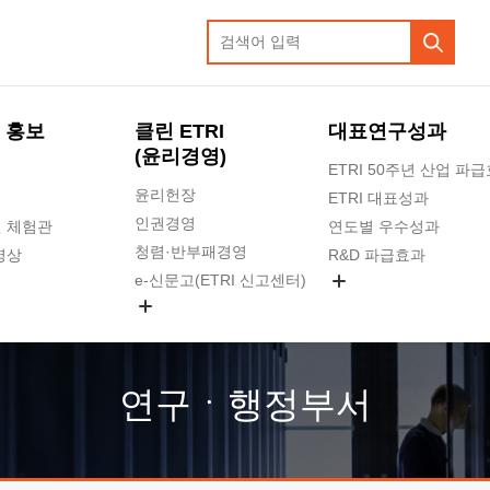
 홍보
클린 ETRI
대표연구성과
(윤리경영)
ETRI 50주년 산업 파
윤리헌장
ETRI 대표성과
인권경영
 체험관
연도별 우수성과
청렴·반부패경영
영상
R&D 파급효과
e-신문고(ETRI 신고센터)
지식공유플랫폼
공익신고
청렴포털 신고
고객의소리
연구ㆍ행정부서
수의계약 현황
부패징계 현황
감사결과공개