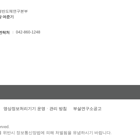
형반도체연구본부
장 여준기
042-860-1248
연락처
영상정보처리기기 운영ㆍ관리 방침
부설연구소공고
erved.
를 위반시 정보통신망법에 의해 처벌됨을 유념하시기 바랍니다.