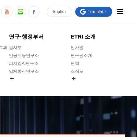
Translate
En
glish
연구·행정부서
ETRI 소개
급효과
감사부
인사말
인공지능연구소
연구원소개
피지컬AI연구소
연혁
입체통신연구소
조직도
공간미디어연구소
기타 공개정보
ADX융합연구소
원규 제·개정 예고
ICT전략연구소
연구원 고객헌장
인공지능안전연구소
ETRI CI
우주항공반도체전략연구단
주요업무연락처
대경권연구본부
찾아오시는길
호남권연구본부