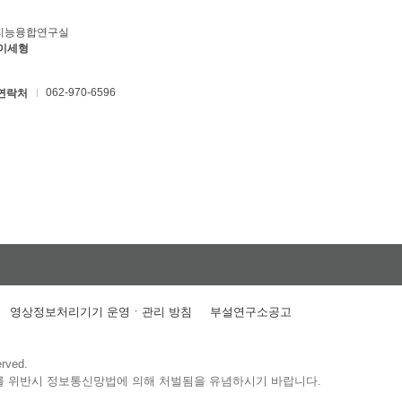
지능융합연구실
 이세형
062-970-6596
연락처
영상정보처리기기 운영ㆍ관리 방침
부설연구소공고
erved.
를 위반시 정보통신망법에 의해 처벌됨을 유념하시기 바랍니다.