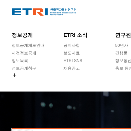
본문 바로가기
주요메뉴 바로가기
하단메뉴 바로가기
정보공개
ETRI 소식
연구원
정보공개제도안내
공지사항
50년사
사전정보공개
보도자료
간행물
정보목록
ETRI SNS
정보통신
정보공개청구
채용공고
홍보 동
경영공시
공공데이터개방
사업실명제