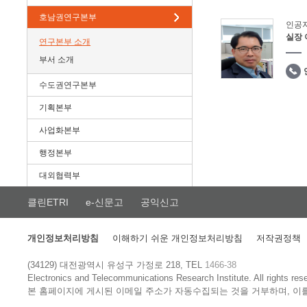
호남권연구본부
인공
실장
연구본부 소개
부서 소개
수도권연구본부
기획본부
사업화본부
행정본부
대외협력부
클린ETRI
e-신문고
공익신고
개인정보처리방침
이해하기 쉬운 개인정보처리방침
저작권정책
(34129) 대전광역시 유성구 가정로 218, TEL
1466-38
Electronics and Telecommunications Research Institute.
All rights res
본 홈페이지에 게시된 이메일 주소가 자동수집되는 것을 거부하며, 이