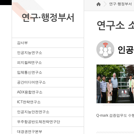
연구·행정부서
연구·행정부서
연구소 
감사부
인공
인공지능연구소
피지컬AI연구소
입체통신연구소
공간미디어연구소
ADX융합연구소
ICT전략연구소
인공지능안전연구소
Q-mark 검증업무도 수
우주항공반도체전략연구단
대경권연구본부