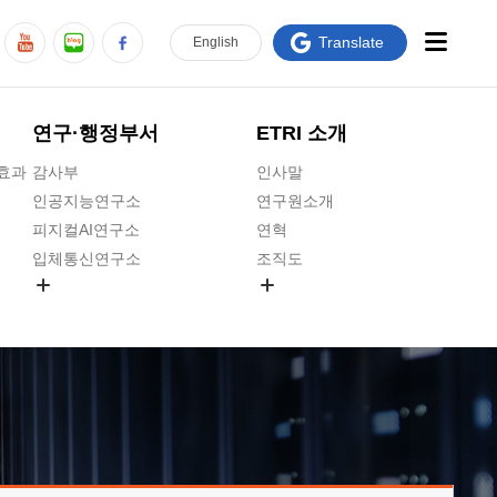
Translate
En
glish
연구·행정부서
ETRI 소개
급효과
감사부
인사말
인공지능연구소
연구원소개
피지컬AI연구소
연혁
입체통신연구소
조직도
공간미디어연구소
기타 공개정보
ADX융합연구소
원규 제·개정 예고
ICT전략연구소
연구원 고객헌장
인공지능안전연구소
ETRI CI
우주항공반도체전략연구단
주요업무연락처
대경권연구본부
찾아오시는길
호남권연구본부