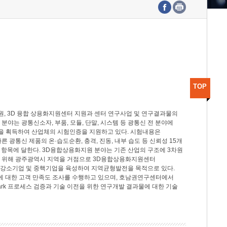
수도권연구본부
기획본부
사업화본부
행정본부
대외협력부
TOP
, 3D 융합 상용화지원센터 지원과 센터 연구사업 및 연구결과물의
분야는 광통신소자, 부품, 모듈, 단말, 시스템 등 광통신 전 분야에
을 획득하여 산업체의 시험인증을 지원하고 있다. 시험내용은
제시험규격에 따른 광통신 제품의 온·습도순환, 충격, 진동, 내부 습도 등 신뢰성 15개
2개 항목에 달한다. 3D융합상용화지원 분야는 기존 산업의 구조에 3차원
을 위해 광주광역시 지역을 거점으로 3D융합상용화지원센터
 강소기업 및 중핵기업을 육성하여 지역균형발전을 목적으로 있다.
활동에 대한 고객 만족도 조사를 수행하고 있으며, 호남권연구센터에서
rk 프로세스 검증과 기술 이전을 위한 연구개발 결과물에 대한 기술