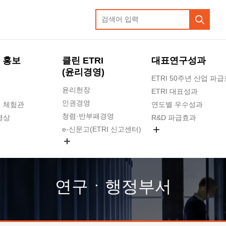
 홍보
클린 ETRI
대표연구성과
(윤리경영)
ETRI 50주년 산업 파
윤리헌장
ETRI 대표성과
인권경영
 체험관
연도별 우수성과
청렴·반부패경영
영상
R&D 파급효과
e-신문고(ETRI 신고센터)
지식공유플랫폼
공익신고
청렴포털 신고
고객의소리
연구ㆍ행정부서
수의계약 현황
부패징계 현황
감사결과공개