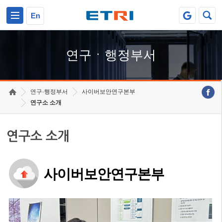
본문 바로가기
주요메뉴 바로가기
하단메뉴 바로가기
En
연구ㆍ행정부서
연구·행정부서
사이버보안연구본부
연구소 소개
연구소 소개
사이버보안연구본부