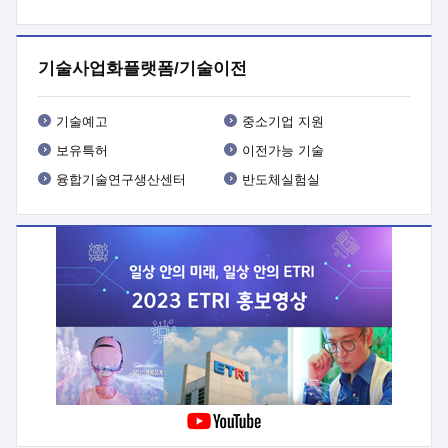
프로그램 개발
 상세이력ㅇ(붙 임1) 대상인력 A 상세이력ㅇ(붙
임2) 대상인력 B 상세이력
3. 신청방법 및 향후일정 등

신청방법: 이메일 (verdi@etri.re.kr)* <별첨양식>을 작성하여
기술사업화플랫폼/기술이전
제출
 문 의 처: ETRI사업화본부 기업성장지원부
기업성장지원전략실ㅇ오경석 책임 연구원 (T. 042-860-5076,
verdi@etri.re.kr)
 제출양식
ㅇ(별첨양식) ETRI연구인력
기술예고
중소기업 지원
현장지원 신청서 (기업)
보유특허
이전가능 기술
융합기술연구생산센터
반도체실험실