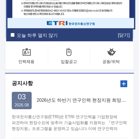
ETRI Insight
ETRI Journal
전자통신동향분석
ETRI 웹진
ETRI 간행물
전자도서관
[닫기]
오늘 하루 열지 않기
인력채용
입찰공고
공동/위탁
공지사항
03
2026년도 하반기 연구인력 현장지원 희망기업 신청/접수
2026.08
한국전자통신연구원(ETRI)은 ETRI 연구인력을 기업현장에
파견하여 현장수요에 맞추어 기술사업화를 지원하는 『연구인력
현장지원』프로그램을 운영하고 있습니다.이에 연구인력의
지원을 희망하는 중소.중견기업에서는 신청하여 주시기