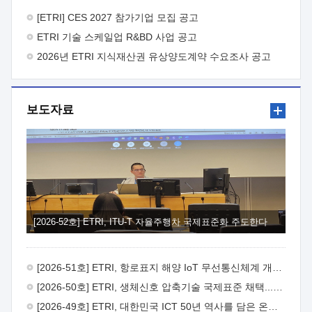
바랍니다.
2026년 8월 한국전자통신연구원장
1. 추진개요

추진목적: ETRI 인력을 기업현장에 파견. 기술지원을
[ETRI] CES 2027 참가기업 모집 공고
실시함으로써 ETRI 개발기술의 사업화를 지원하여
ETRI 기술 스케일업 R&BD 사업 공고
사업화성과를 극대화하고, 지원기업을 강견기업으로 육성하고자
함.
2026년 ETRI 지식재산권 유상양도계약 수요조사 공고
 신청자격: ETRI 협력기업 및 일반 ICT 중소기업*
협력기업: ETRI 창업/연구소기업, 기술이전/출자기업 등 ETRI
개발기술을 사업화하고자 하는 기업
 파견기간: 1년 이상
[최대 3년까지 연속지원 가능]* 연속지원은 지원완료 시점에서
보도자료
당해 지원실적과 차기 지원계획을 평가하여 결정
 기업부담:
연구인력 연봉기준 30 ~ 40%* (1년차) 연봉의 30%, (2 ~ 3년차)
연봉의 40%
 추진일정(1)희망기업 신청/접수(2)희망인력-
희망기업 매칭(3)현장조사/ 선정(심의)(4)협약체결(5)
기업파견8월 3일 ~ 14일
8월 17일 ~ 26일
9월초순
9월 중순
10월 이후* 상기일정은 희망인력-희망기업간 매칭 원활시를
가정한 것으로 상황에 따라 상당기간 일정이 지연될 수 있음. **
(1)희망인력-희망기업간 적합성이 낮다고 판단되거나, (2)
희망인력이 파견의사를 철회할 경우 후속 절차가 진행되지 않을
[2026-52호] ETRI, ITU-T 자율주행차 국제표준화 주도한다
수 있음.2. 현장지원 희망인력 및 상세이력
 희망인력
목록기술분야연구인력번호지원가능 기술반도체/
전자소자A반도체 소자(trasistor/diode) 제작 공정 전자소자 제작
[2026-51호] ETRI, 항로표지 해양 IoT 무선통신체계 개발 나선다
공정(FET / SBD 등 )유기물 반도체 소재 및 소자 설계, 합성 및
제작바이오센서 설계/제작토양/수질/가스 센서 설계/
[2026-50호] ETRI, 생체신호 압축기술 국제표준 채택...의료 AI 시대 연다
제작광소자응용B광 센서 및 응용 시스템시스템 제어 및 데이터
[2026-49호] ETRI, 대한민국 ICT 50년 역사를 담은 온라인 50년사 공개
처리FPGA 제어, VHDL 프로그램 개발Labview, Python, C