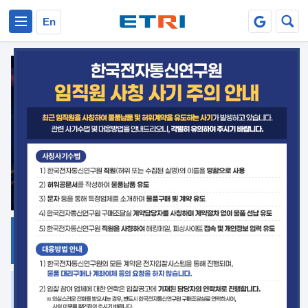
본문 바로가기
주요메뉴 바로가기
En
지식공유
ETRI 오픈소스
플랫폼
거버넌스 대응
발간자료