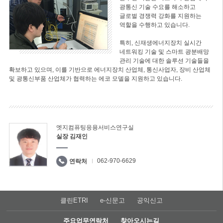
광통신 기술 수요를 해소하고
글로벌 경쟁력 강화를 지원하는
역할을 수행하고 있습니다.
특히, 신재생에너지장치 실시간
네트워킹 기술 및 스마트 광분배망
관리 기술에 대한 솔루션 기술들을
확보하고 있으며, 이를 기반으로 에너지장치 산업체, 통신사업자, 장비 산업체
및 광통신부품 산업체가 협력하는 에코 모델을 지원하고 있습니다.
엣지컴퓨팅응용서비스연구실
실장 김재인
062-970-6629
연락처
클린ETRI
e-신문고
공익신고
주요업무연락처
찾아오시는길