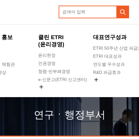
 홍보
클린 ETRI
대표연구성과
(윤리경영)
ETRI 50주년 산업 파
윤리헌장
ETRI 대표성과
인권경영
 체험관
연도별 우수성과
청렴·반부패경영
영상
R&D 파급효과
e-신문고(ETRI 신고센터)
지식공유플랫폼
공익신고
청렴포털 신고
고객의소리
연구ㆍ행정부서
수의계약 현황
부패징계 현황
감사결과공개