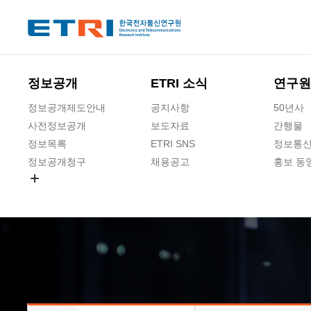
본문 바로가기
주요메뉴 바로가기
하단메뉴 바로가기
정보공개
ETRI 소식
연구원
정보공개제도안내
공지사항
50년사
사전정보공개
보도자료
간행물
정보목록
ETRI SNS
정보통신
정보공개청구
채용공고
홍보 동
경영공시
공공데이터개방
사업실명제