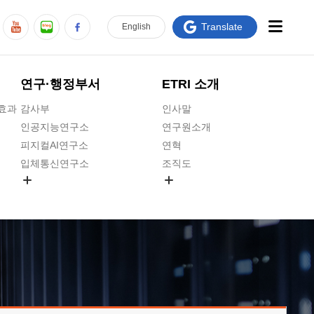
Translate
En
glish
연구·행정부서
ETRI 소개
급효과
감사부
인사말
인공지능연구소
연구원소개
피지컬AI연구소
연혁
입체통신연구소
조직도
공간미디어연구소
기타 공개정보
ADX융합연구소
원규 제·개정 예고
ICT전략연구소
연구원 고객헌장
인공지능안전연구소
ETRI CI
우주항공반도체전략연구단
주요업무연락처
대경권연구본부
찾아오시는길
호남권연구본부