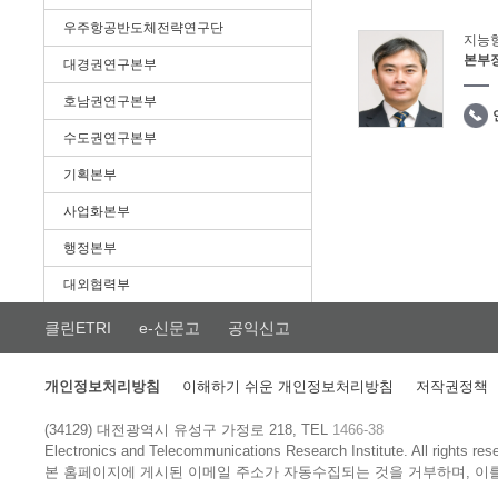
우주항공반도체전략연구단
지능
본부
대경권연구본부
호남권연구본부
수도권연구본부
기획본부
사업화본부
행정본부
대외협력부
클린ETRI
e-신문고
공익신고
개인정보처리방침
이해하기 쉬운 개인정보처리방침
저작권정책
(34129) 대전광역시 유성구 가정로 218, TEL
1466-38
Electronics and Telecommunications Research Institute.
All rights res
본 홈페이지에 게시된 이메일 주소가 자동수집되는 것을 거부하며, 이