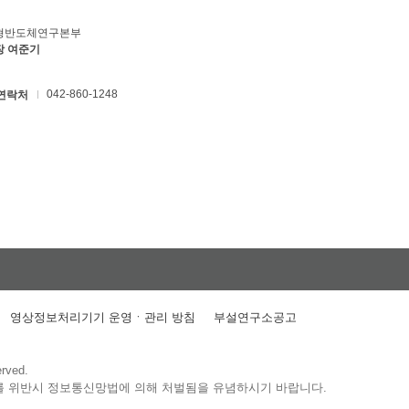
형반도체연구본부
장 여준기
042-860-1248
연락처
영상정보처리기기 운영ㆍ관리 방침
부설연구소공고
erved.
를 위반시 정보통신망법에 의해 처벌됨을 유념하시기 바랍니다.