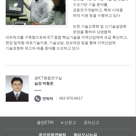
수요기반 기술 분야를
공동연구개발하고, 특허 시제품
제작 지원 등을 수행하고 있다.
또한 기술교류회 및 신기술설명회
운영을 통하여 상생협력
네트워크를 구축함으로써 ICT 융합 핵심기술을 지역산업체에 보급 확산하고,
현장 밀착형 애로기술지원, 기술상담, 정보제공 등을 통해 지역산업체
기술경쟁력 제고와 매출 증대를 도모하고 있다.
광ICT융합연구실
실장 박형준
062-970-6617
연락처
클린ETRI
e-신문고
공익신고
주요업무연락처
찾아오시는길