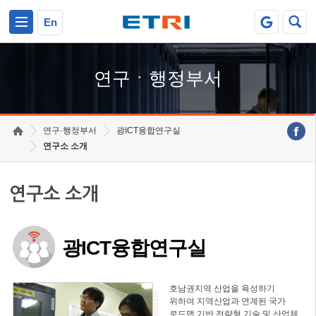
본문 바로가기
주요메뉴 바로가기
하단메뉴 바로가기
En
연구ㆍ행정부서
연구·행정부서
광ICT융합연구실
연구소 소개
연구소 소개
광ICT융합연구실
호남권지역 산업을 육성하기
위하여 지역산업과 연계된 국가
로드맵 기반 전략형 기술 및 산업체