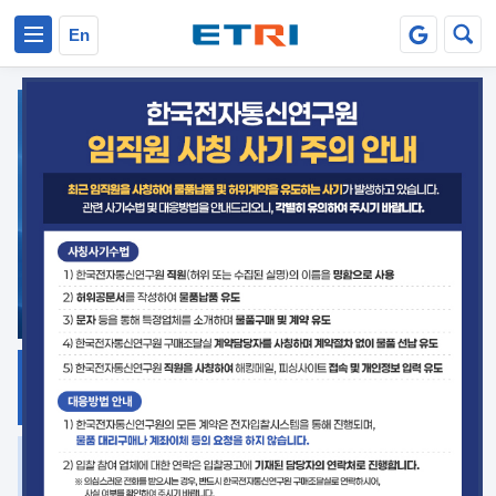
본문 바로가기
주요메뉴 바로가기
En
지식공유
ETRI 오픈소스
플랫폼
거버넌스 대응
발간자료