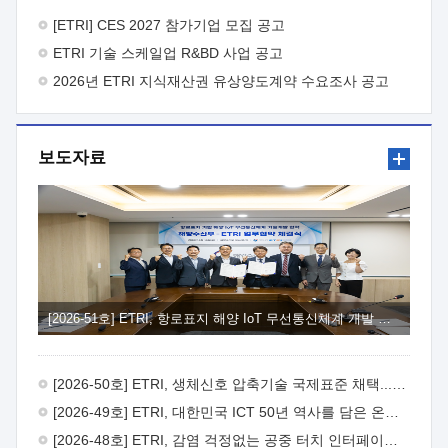
바랍니다.
2026년 8월 한국전자통신연구원장
1. 추진개요

추진목적: ETRI 인력을 기업현장에 파견. 기술지원을
[ETRI] CES 2027 참가기업 모집 공고
실시함으로써 ETRI 개발기술의 사업화를 지원하여
ETRI 기술 스케일업 R&BD 사업 공고
사업화성과를 극대화하고, 지원기업을 강견기업으로 육성하고자
함.
2026년 ETRI 지식재산권 유상양도계약 수요조사 공고
 신청자격: ETRI 협력기업 및 일반 ICT 중소기업*
협력기업: ETRI 창업/연구소기업, 기술이전/출자기업 등 ETRI
개발기술을 사업화하고자 하는 기업
 파견기간: 1년 이상
[최대 3년까지 연속지원 가능]* 연속지원은 지원완료 시점에서
보도자료
당해 지원실적과 차기 지원계획을 평가하여 결정
 기업부담:
연구인력 연봉기준 30 ~ 40%* (1년차) 연봉의 30%, (2 ~ 3년차)
연봉의 40%
 추진일정(1)희망기업 신청/접수(2)희망인력-
희망기업 매칭(3)현장조사/ 선정(심의)(4)협약체결(5)
기업파견8월 3일 ~ 14일
8월 17일 ~ 26일
9월초순
9월 중순
10월 이후* 상기일정은 희망인력-희망기업간 매칭 원활시를
가정한 것으로 상황에 따라 상당기간 일정이 지연될 수 있음. **
(1)희망인력-희망기업간 적합성이 낮다고 판단되거나, (2)
희망인력이 파견의사를 철회할 경우 후속 절차가 진행되지 않을
[2026-51호] ETRI, 항로표지 해양 IoT 무선통신체계 개발 나선다
수 있음.2. 현장지원 희망인력 및 상세이력
 희망인력
목록기술분야연구인력번호지원가능 기술반도체/
전자소자A반도체 소자(trasistor/diode) 제작 공정 전자소자 제작
[2026-50호] ETRI, 생체신호 압축기술 국제표준 채택...의료 AI 시대 연다
공정(FET / SBD 등 )유기물 반도체 소재 및 소자 설계, 합성 및
제작바이오센서 설계/제작토양/수질/가스 센서 설계/
[2026-49호] ETRI, 대한민국 ICT 50년 역사를 담은 온라인 50년사 공개
제작광소자응용B광 센서 및 응용 시스템시스템 제어 및 데이터
[2026-48호] ETRI, 감염 걱정없는 공중 터치 인터페이스 시대 연다
처리FPGA 제어, VHDL 프로그램 개발Labview, Python, C