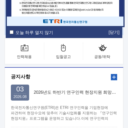
ETRI Insight
ETRI Journal
전자통신동향분석
ETRI 웹진
ETRI 간행물
전자도서관
[닫기]
오늘 하루 열지 않기
인력채용
입찰공고
공동/위탁
공지사항
03
2026년도 하반기 연구인력 현장지원 희망기업 신청/접수
2026.08
한국전자통신연구원(ETRI)은 ETRI 연구인력을 기업현장에
파견하여 현장수요에 맞추어 기술사업화를 지원하는 『연구인력
현장지원』프로그램을 운영하고 있습니다.이에 연구인력의
지원을 희망하는 중소.중견기업에서는 신청하여 주시기