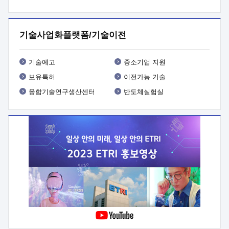
프로그램 개발
 상세이력ㅇ(붙 임1) 대상인력 A 상세이력ㅇ(붙
임2) 대상인력 B 상세이력
3. 신청방법 및 향후일정 등

신청방법: 이메일 (verdi@etri.re.kr)* <별첨양식>을 작성하여
기술사업화플랫폼/기술이전
제출
 문 의 처: ETRI사업화본부 기업성장지원부
기업성장지원전략실ㅇ오경석 책임 연구원 (T. 042-860-5076,
verdi@etri.re.kr)
 제출양식
ㅇ(별첨양식) ETRI연구인력
기술예고
중소기업 지원
현장지원 신청서 (기업)
보유특허
이전가능 기술
융합기술연구생산센터
반도체실험실