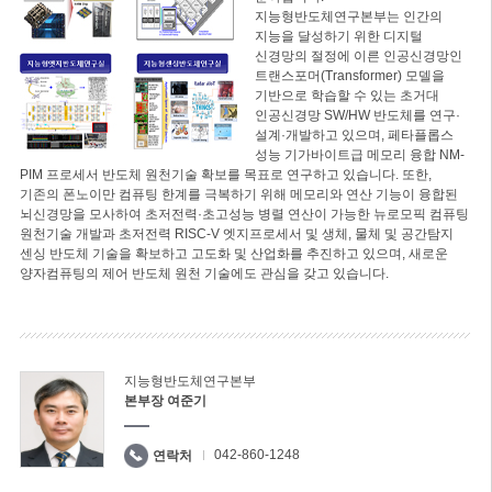
지능형반도체연구본부는 인간의
지능을 달성하기 위한 디지털
신경망의 절정에 이른 인공신경망인
트랜스포머(Transformer) 모델을
기반으로 학습할 수 있는 초거대
인공신경망 SW/HW 반도체를 연구·
설계·개발하고 있으며, 페타플롭스
성능 기가바이트급 메모리 융합 NM-
PIM 프로세서 반도체 원천기술 확보를 목표로 연구하고 있습니다. 또한,
기존의 폰노이만 컴퓨팅 한계를 극복하기 위해 메모리와 연산 기능이 융합된
뇌신경망을 모사하여 초저전력·초고성능 병렬 연산이 가능한 뉴로모픽 컴퓨팅
원천기술 개발과 초저전력 RISC-V 엣지프로세서 및 생체, 물체 및 공간탐지
센싱 반도체 기술을 확보하고 고도화 및 산업화를 추진하고 있으며, 새로운
양자컴퓨팅의 제어 반도체 원천 기술에도 관심을 갖고 있습니다.
지능형반도체연구본부
본부장 여준기
042-860-1248
연락처