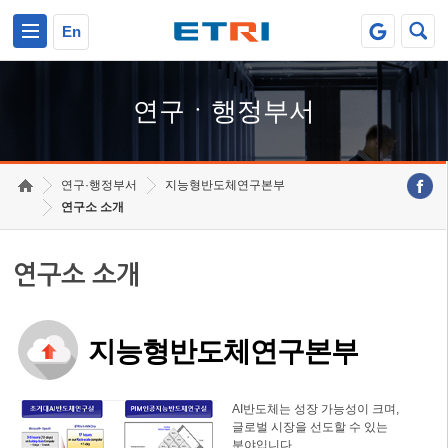
본문 바로가기
주요메뉴 바로가기
하단메뉴 바로가기
En
연구ㆍ행정부서
연구·행정부서
지능형반도체연구본부
연구소 소개
연구소 소개
지능형반도체연구본부
AI반도체는 성장 가능성이 크며,
글로벌 시장을 선도할 수 있는
분야입니다.