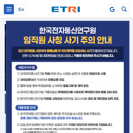
본문 바로가기
주요메뉴 바로가기
En
지식공유
ETRI 오픈소스
플랫폼
거버넌스 대응
발간자료