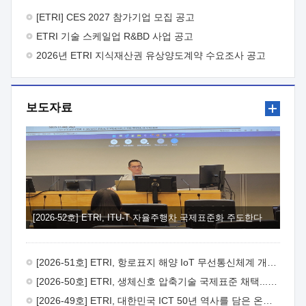
바랍니다.
2026년 8월 한국전자통신연구원장
1. 추진개요

추진목적: ETRI 인력을 기업현장에 파견. 기술지원을
[ETRI] CES 2027 참가기업 모집 공고
실시함으로써 ETRI 개발기술의 사업화를 지원하여
ETRI 기술 스케일업 R&BD 사업 공고
사업화성과를 극대화하고, 지원기업을 강견기업으로 육성하고자
함.
2026년 ETRI 지식재산권 유상양도계약 수요조사 공고
 신청자격: ETRI 협력기업 및 일반 ICT 중소기업*
협력기업: ETRI 창업/연구소기업, 기술이전/출자기업 등 ETRI
개발기술을 사업화하고자 하는 기업
 파견기간: 1년 이상
[최대 3년까지 연속지원 가능]* 연속지원은 지원완료 시점에서
보도자료
당해 지원실적과 차기 지원계획을 평가하여 결정
 기업부담:
연구인력 연봉기준 30 ~ 40%* (1년차) 연봉의 30%, (2 ~ 3년차)
연봉의 40%
 추진일정(1)희망기업 신청/접수(2)희망인력-
희망기업 매칭(3)현장조사/ 선정(심의)(4)협약체결(5)
기업파견8월 3일 ~ 14일
8월 17일 ~ 26일
9월초순
9월 중순
10월 이후* 상기일정은 희망인력-희망기업간 매칭 원활시를
가정한 것으로 상황에 따라 상당기간 일정이 지연될 수 있음. **
(1)희망인력-희망기업간 적합성이 낮다고 판단되거나, (2)
희망인력이 파견의사를 철회할 경우 후속 절차가 진행되지 않을
[2026-52호] ETRI, ITU-T 자율주행차 국제표준화 주도한다
수 있음.2. 현장지원 희망인력 및 상세이력
 희망인력
목록기술분야연구인력번호지원가능 기술반도체/
전자소자A반도체 소자(trasistor/diode) 제작 공정 전자소자 제작
[2026-51호] ETRI, 항로표지 해양 IoT 무선통신체계 개발 나선다
공정(FET / SBD 등 )유기물 반도체 소재 및 소자 설계, 합성 및
제작바이오센서 설계/제작토양/수질/가스 센서 설계/
[2026-50호] ETRI, 생체신호 압축기술 국제표준 채택...의료 AI 시대 연다
제작광소자응용B광 센서 및 응용 시스템시스템 제어 및 데이터
[2026-49호] ETRI, 대한민국 ICT 50년 역사를 담은 온라인 50년사 공개
처리FPGA 제어, VHDL 프로그램 개발Labview, Python, C