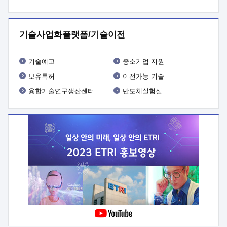
프로그램 개발
 상세이력ㅇ(붙 임1) 대상인력 A 상세이력ㅇ(붙
임2) 대상인력 B 상세이력
3. 신청방법 및 향후일정 등

신청방법: 이메일 (verdi@etri.re.kr)* <별첨양식>을 작성하여
기술사업화플랫폼/기술이전
제출
 문 의 처: ETRI사업화본부 기업성장지원부
기업성장지원전략실ㅇ오경석 책임 연구원 (T. 042-860-5076,
verdi@etri.re.kr)
 제출양식
ㅇ(별첨양식) ETRI연구인력
기술예고
중소기업 지원
현장지원 신청서 (기업)
보유특허
이전가능 기술
융합기술연구생산센터
반도체실험실