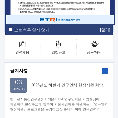
ETRI Insight
ETRI Journal
전자통신동향분석
ETRI 웹진
ETRI 간행물
전자도서관
[닫기]
오늘 하루 열지 않기
인력채용
입찰공고
공동/위탁
공지사항
03
2026년도 하반기 연구인력 현장지원 희망기업 신청/접수
2026.08
한국전자통신연구원(ETRI)은 ETRI 연구인력을 기업현장에
파견하여 현장수요에 맞추어 기술사업화를 지원하는 『연구인력
현장지원』프로그램을 운영하고 있습니다.이에 연구인력의
지원을 희망하는 중소.중견기업에서는 신청하여 주시기