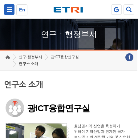
본문 바로가기
주요메뉴 바로가기
하단메뉴 바로가기
En
연구ㆍ행정부서
연구·행정부서
광ICT융합연구실
연구소 소개
연구소 소개
광ICT융합연구실
호남권지역 산업을 육성하기
위하여 지역산업과 연계된 국가
로드맵 기반 전략형 기술 및 산업체