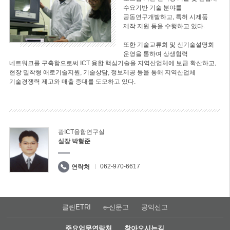
수요기반 기술 분야를
공동연구개발하고, 특허 시제품
제작 지원 등을 수행하고 있다.
또한 기술교류회 및 신기술설명회
운영을 통하여 상생협력
네트워크를 구축함으로써 ICT 융합 핵심기술을 지역산업체에 보급 확산하고,
현장 밀착형 애로기술지원, 기술상담, 정보제공 등을 통해 지역산업체
기술경쟁력 제고와 매출 증대를 도모하고 있다.
광ICT융합연구실
실장 박형준
062-970-6617
연락처
클린ETRI
e-신문고
공익신고
주요업무연락처
찾아오시는길