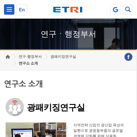
본문 바로가기
주요메뉴 바로가기
하단메뉴 바로가기
En
연구ㆍ행정부서
연구·행정부서
광패키징연구실
연구소 소개
연구소 소개
광패키징연구실
지역전략 산업인 광산업 육성의
일환으로 광응용부품의 글로벌
경쟁력 강화를 위해 상용화