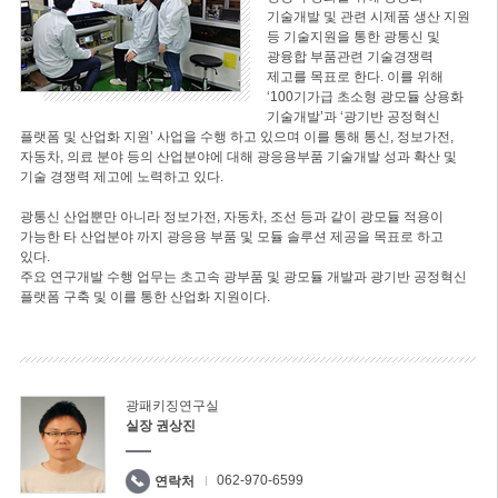
기술개발 및 관련 시제품 생산 지원
등 기술지원을 통한 광통신 및
광융합 부품관련 기술경쟁력
제고를 목표로 한다. 이를 위해
‘100기가급 초소형 광모듈 상용화
기술개발’과 ‘광기반 공정혁신
플랫폼 및 산업화 지원’ 사업을 수행 하고 있으며 이를 통해 통신, 정보가전,
자동차, 의료 분야 등의 산업분야에 대해 광응용부품 기술개발 성과 확산 및
기술 경쟁력 제고에 노력하고 있다.
광통신 산업뿐만 아니라 정보가전, 자동차, 조선 등과 같이 광모듈 적용이
가능한 타 산업분야 까지 광응용 부품 및 모듈 솔루션 제공을 목표로 하고
있다.
주요 연구개발 수행 업무는 초고속 광부품 및 광모듈 개발과 광기반 공정혁신
플랫폼 구축 및 이를 통한 산업화 지원이다.
광패키징연구실
실장 권상진
062-970-6599
연락처