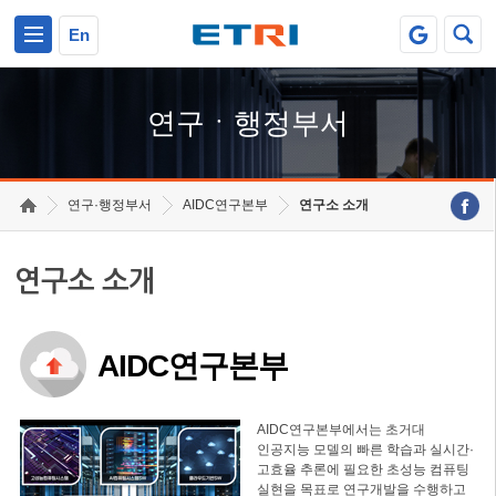
본문 바로가기
주요메뉴 바로가기
하단메뉴 바로가기
En
연구ㆍ행정부서
연구·행정부서
AIDC연구본부
연구소 소개
연구소 소개
AIDC연구본부
AIDC연구본부에서는 초거대
인공지능 모델의 빠른 학습과 실시간·
고효율 추론에 필요한 초성능 컴퓨팅
실현을 목표로 연구개발을 수행하고