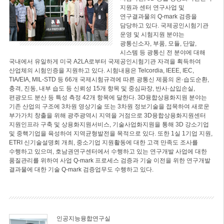
지원과 센터 연구사업 및
연구결과물의 Q-mark 검증을
담당하고 있다. 국제공인시험기관
운영 및 시험지원 분야는
광통신소자, 부품, 모듈, 단말,
시스템 등 광통신 전 분야에 대해
국내에서 유일하게 미국 A2LA로부터 국제공인시험기관 자격을 획득하여
산업체의 시험인증을 지원하고 있다. 시험내용은 Telcordia, IEEE, IEC,
TIA/EIA, MIL-STD 등 66개 국제시험규격에 따른 광통신 제품의 온·습도순환,
충격, 진동, 내부 습도 등 신뢰성 15개 항목 및 중심파장, 반사·삽입손실,
편광모드 분산 등 특성 측정 42개 항목에 달한다. 3D융합상용화지원 분야는
기존 산업의 구조에 3차원 영상기술 또는 3차원 정보기술을 접목하여 새로운
부가가치 창출을 위해 광주광역시 지역을 거점으로 3D융합상용화지원센터
지원인프라 구축 및 상용화지원서비스, 기술사업화지원을 통해 3D 강소기업
및 중핵기업을 육성하여 지역균형발전을 목적으로 있다. 또한 1실 1기업 지원,
ETRI 신기술설명회 개최, 중소기업 지원활동에 대한 고객 만족도 조사를
수행하고 있으며, 호남권연구센터에서 수행하고 있는 연구개발 사업에 대한
품질관리를 위하여 사업 Q-mark 프로세스 검증과 기술 이전을 위한 연구개발
결과물에 대한 기술 Q-mark 검증업무도 수행하고 있다.
인공지능융합연구실