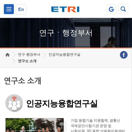
본문 바로가기
주요메뉴 바로가기
하단메뉴 바로가기
En
연구ㆍ행정부서
연구·행정부서
인공지능융합연구실
연구소 소개
연구소 소개
인공지능융합연구실
기업 융합기술 지원협력, 광통신
국제공인시험기관 운영 및
시험지원, 3D 융합 상용화지원센터