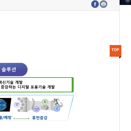
수도권연구본부
기획본부
사업화본부
행정본부
대외협력부
TOP