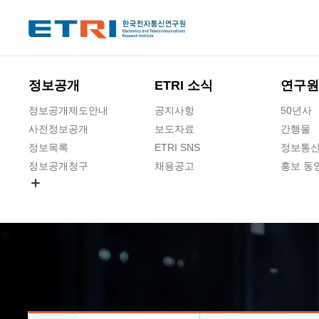
본문 바로가기
주요메뉴 바로가기
하단메뉴 바로가기
정보공개
ETRI 소식
연구원
정보공개제도안내
공지사항
50년사
사전정보공개
보도자료
간행물
정보목록
ETRI SNS
정보통신
정보공개청구
채용공고
홍보 동
경영공시
공공데이터개방
사업실명제