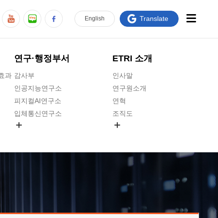
Translate
En
glish
연구·행정부서
ETRI 소개
급효과
감사부
인사말
인공지능연구소
연구원소개
피지컬AI연구소
연혁
입체통신연구소
조직도
공간미디어연구소
기타 공개정보
ADX융합연구소
원규 제·개정 예고
ICT전략연구소
연구원 고객헌장
인공지능안전연구소
ETRI CI
우주항공반도체전략연구단
주요업무연락처
대경권연구본부
찾아오시는길
호남권연구본부