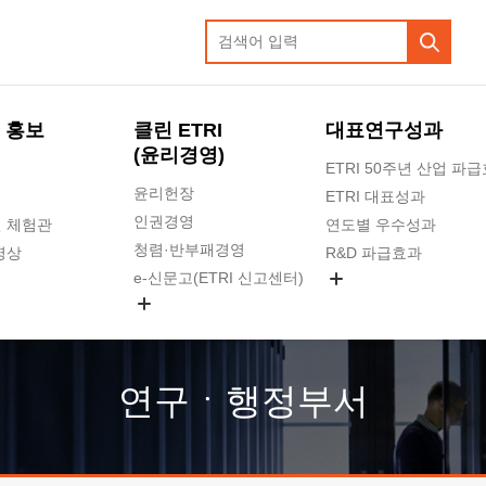
 홍보
클린 ETRI
대표연구성과
(윤리경영)
ETRI 50주년 산업 파
윤리헌장
ETRI 대표성과
인권경영
 체험관
연도별 우수성과
청렴·반부패경영
영상
R&D 파급효과
e-신문고(ETRI 신고센터)
지식공유플랫폼
공익신고
청렴포털 신고
고객의소리
연구ㆍ행정부서
수의계약 현황
부패징계 현황
감사결과공개