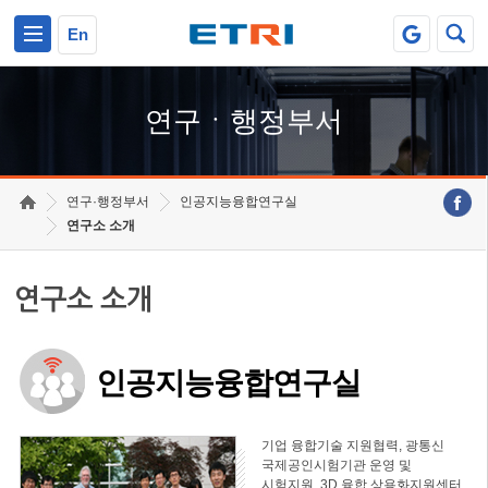
본문 바로가기
주요메뉴 바로가기
하단메뉴 바로가기
En
연구ㆍ행정부서
연구·행정부서
인공지능융합연구실
연구소 소개
연구소 소개
인공지능융합연구실
기업 융합기술 지원협력, 광통신
국제공인시험기관 운영 및
시험지원, 3D 융합 상용화지원센터