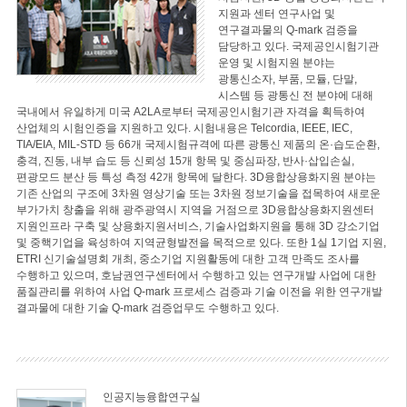
지원과 센터 연구사업 및
연구결과물의 Q-mark 검증을
담당하고 있다. 국제공인시험기관
운영 및 시험지원 분야는
광통신소자, 부품, 모듈, 단말,
시스템 등 광통신 전 분야에 대해
국내에서 유일하게 미국 A2LA로부터 국제공인시험기관 자격을 획득하여
산업체의 시험인증을 지원하고 있다. 시험내용은 Telcordia, IEEE, IEC,
TIA/EIA, MIL-STD 등 66개 국제시험규격에 따른 광통신 제품의 온·습도순환,
충격, 진동, 내부 습도 등 신뢰성 15개 항목 및 중심파장, 반사·삽입손실,
편광모드 분산 등 특성 측정 42개 항목에 달한다. 3D융합상용화지원 분야는
기존 산업의 구조에 3차원 영상기술 또는 3차원 정보기술을 접목하여 새로운
부가가치 창출을 위해 광주광역시 지역을 거점으로 3D융합상용화지원센터
지원인프라 구축 및 상용화지원서비스, 기술사업화지원을 통해 3D 강소기업
및 중핵기업을 육성하여 지역균형발전을 목적으로 있다. 또한 1실 1기업 지원,
ETRI 신기술설명회 개최, 중소기업 지원활동에 대한 고객 만족도 조사를
수행하고 있으며, 호남권연구센터에서 수행하고 있는 연구개발 사업에 대한
품질관리를 위하여 사업 Q-mark 프로세스 검증과 기술 이전을 위한 연구개발
결과물에 대한 기술 Q-mark 검증업무도 수행하고 있다.
인공지능융합연구실