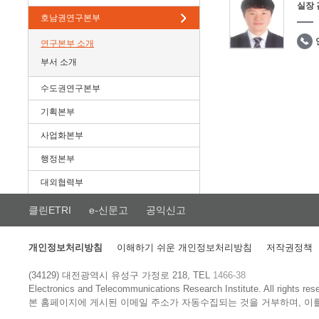
실장
호남권연구본부
연구본부 소개
부서 소개
수도권연구본부
기획본부
사업화본부
행정본부
대외협력부
클린ETRI
e-신문고
공익신고
개인정보처리방침
이해하기 쉬운 개인정보처리방침
저작권정책
(34129) 대전광역시 유성구 가정로 218, TEL
1466-38
Electronics and Telecommunications Research Institute.
All rights res
본 홈페이지에 게시된 이메일 주소가 자동수집되는 것을 거부하며, 이