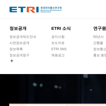
본문 바로가기
주요메뉴 바로가기
하단메뉴 바로가기
정보공개
ETRI 소식
연구원
정보공개제도안내
공지사항
50년사
사전정보공개
보도자료
간행물
정보목록
ETRI SNS
정보통신
정보공개청구
채용공고
홍보 동
경영공시
공공데이터개방
사업실명제