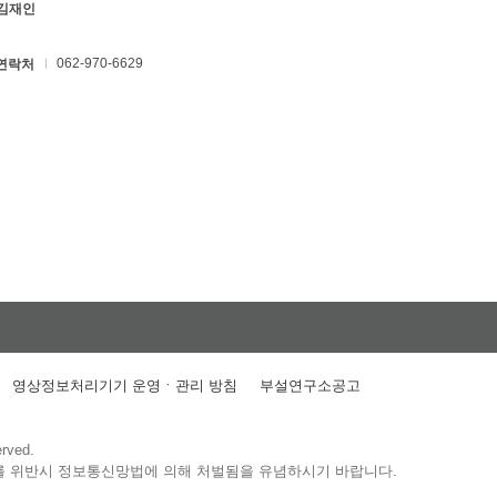
 김재인
062-970-6629
연락처
영상정보처리기기 운영ㆍ관리 방침
부설연구소공고
erved.
를 위반시 정보통신망법에 의해 처벌됨을 유념하시기 바랍니다.