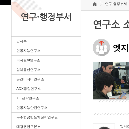
연구·행정부서
연구·행정부서
연구소 
감사부
엣지
인공지능연구소
피지컬AI연구소
입체통신연구소
공간미디어연구소
ADX융합연구소
ICT전략연구소
인공지능안전연구소
우주항공반도체전략연구단
엣지
대경권연구본부