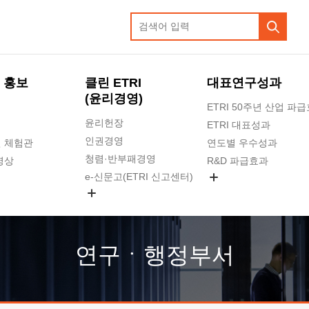
 홍보
클린 ETRI
대표연구성과
(윤리경영)
ETRI 50주년 산업 파
윤리헌장
ETRI 대표성과
인권경영
 체험관
연도별 우수성과
청렴·반부패경영
영상
R&D 파급효과
e-신문고(ETRI 신고센터)
지식공유플랫폼
공익신고
청렴포털 신고
고객의소리
연구ㆍ행정부서
수의계약 현황
부패징계 현황
감사결과공개