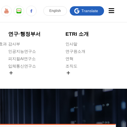
Translate
En
glish
연구·행정부서
ETRI 소개
급효과
감사부
인사말
인공지능연구소
연구원소개
피지컬AI연구소
연혁
입체통신연구소
조직도
공간미디어연구소
기타 공개정보
ADX융합연구소
원규 제·개정 예고
ICT전략연구소
연구원 고객헌장
인공지능안전연구소
ETRI CI
우주항공반도체전략연구단
주요업무연락처
대경권연구본부
찾아오시는길
호남권연구본부