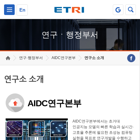
본문 바로가기
주요메뉴 바로가기
하단메뉴 바로가기
En
연구ㆍ행정부서
연구·행정부서
AIDC연구본부
연구소 소개
연구소 소개
AIDC연구본부
AIDC연구본부에서는 초거대
인공지능 모델의 빠른 학습과 실시간·
고효율 추론에 필요한 초성능 컴퓨팅
실현을 목표로 연구개발을 수행하고