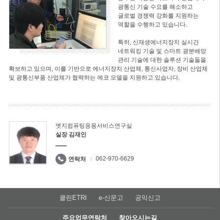
광통신 기술 수요를 해소하고
글로벌 경쟁력 강화를 지원하는
역할을 수행하고 있습니다.
특히, 신재생에너지장치 실시간
네트워킹 기술 및 스마트 광분배망
관리 기술에 대한 솔루션 기술들을
확보하고 있으며, 이를 기반으로 에너지장치 산업체, 통신사업자, 장비 산업체
및 광통신부품 산업체가 협력하는 에코 모델을 지원하고 있습니다.
엣지컴퓨팅응용서비스연구실
실장 김재인
062-970-6629
연락처
클린ETRI
e-신문고
공익신고
주요업무연락처
찾아오시는길