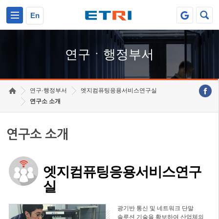
본문 바로가기
주요메뉴 바로가기
하단메뉴 바로가기
En
연구ㆍ행정부서
연구·행정부서
엣지컴퓨팅응용서비스연구실
연구소 소개
연구소 소개
엣지컴퓨팅응용서비스연구
실
광기반 통신 및 네트워크 단말
솔루션 기술을 확보하여 산업체의