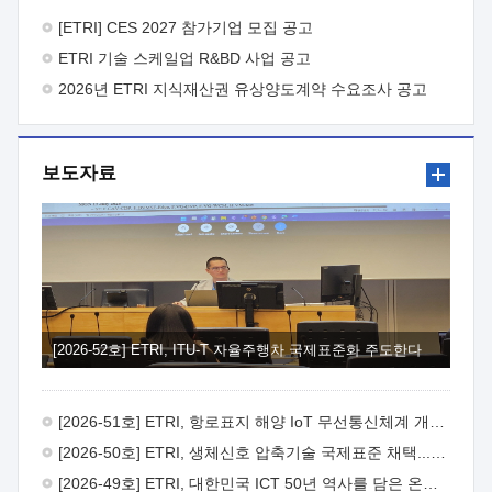
바랍니다.
2026년 8월 한국전자통신연구원장
1. 추진개요

추진목적: ETRI 인력을 기업현장에 파견. 기술지원을
[ETRI] CES 2027 참가기업 모집 공고
실시함으로써 ETRI 개발기술의 사업화를 지원하여
ETRI 기술 스케일업 R&BD 사업 공고
사업화성과를 극대화하고, 지원기업을 강견기업으로 육성하고자
함.
2026년 ETRI 지식재산권 유상양도계약 수요조사 공고
 신청자격: ETRI 협력기업 및 일반 ICT 중소기업*
협력기업: ETRI 창업/연구소기업, 기술이전/출자기업 등 ETRI
개발기술을 사업화하고자 하는 기업
 파견기간: 1년 이상
[최대 3년까지 연속지원 가능]* 연속지원은 지원완료 시점에서
보도자료
당해 지원실적과 차기 지원계획을 평가하여 결정
 기업부담:
연구인력 연봉기준 30 ~ 40%* (1년차) 연봉의 30%, (2 ~ 3년차)
연봉의 40%
 추진일정(1)희망기업 신청/접수(2)희망인력-
희망기업 매칭(3)현장조사/ 선정(심의)(4)협약체결(5)
기업파견8월 3일 ~ 14일
8월 17일 ~ 26일
9월초순
9월 중순
10월 이후* 상기일정은 희망인력-희망기업간 매칭 원활시를
가정한 것으로 상황에 따라 상당기간 일정이 지연될 수 있음. **
(1)희망인력-희망기업간 적합성이 낮다고 판단되거나, (2)
희망인력이 파견의사를 철회할 경우 후속 절차가 진행되지 않을
[2026-52호] ETRI, ITU-T 자율주행차 국제표준화 주도한다
수 있음.2. 현장지원 희망인력 및 상세이력
 희망인력
목록기술분야연구인력번호지원가능 기술반도체/
전자소자A반도체 소자(trasistor/diode) 제작 공정 전자소자 제작
[2026-51호] ETRI, 항로표지 해양 IoT 무선통신체계 개발 나선다
공정(FET / SBD 등 )유기물 반도체 소재 및 소자 설계, 합성 및
제작바이오센서 설계/제작토양/수질/가스 센서 설계/
[2026-50호] ETRI, 생체신호 압축기술 국제표준 채택...의료 AI 시대 연다
제작광소자응용B광 센서 및 응용 시스템시스템 제어 및 데이터
[2026-49호] ETRI, 대한민국 ICT 50년 역사를 담은 온라인 50년사 공개
처리FPGA 제어, VHDL 프로그램 개발Labview, Python, C