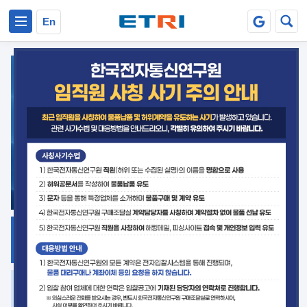
본문 바로가기
주요메뉴 바로가기
En
지식공유
ETRI 오픈소스
플랫폼
거버넌스 대응
발간자료