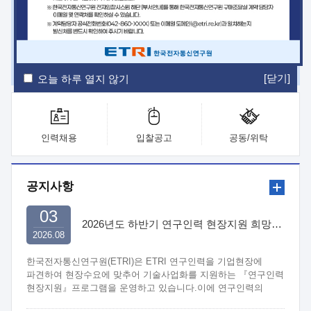
ETRI Insight
ETRI Journal
전자통신동향분석
ETRI 웹진
ETRI 간행물
전자도서관
[닫기]
오늘 하루 열지 않기
인력채용
입찰공고
공동/위탁
공지사항
03
2026년도 하반기 연구인력 현장지원 희망기업 신청/접수
2026.08
한국전자통신연구원(ETRI)은 ETRI 연구인력을 기업현장에
파견하여 현장수요에 맞추어 기술사업화를 지원하는 『연구인력
현장지원』프로그램을 운영하고 있습니다.이에 연구인력의
지원을 희망하는 중소.중견기업에서는 신청하여 주시기