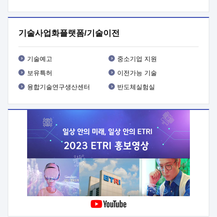
프로그램 개발
 상세이력ㅇ(붙 임1) 대상인력 A 상세이력ㅇ(붙
임2) 대상인력 B 상세이력
3. 신청방법 및 향후일정 등

신청방법: 이메일 (verdi@etri.re.kr)* <별첨양식>을 작성하여
기술사업화플랫폼/기술이전
제출
 문 의 처: ETRI사업화본부 기업성장지원부
기업성장지원전략실ㅇ오경석 책임 연구원 (T. 042-860-5076,
verdi@etri.re.kr)
 제출양식
ㅇ(별첨양식) ETRI연구인력
기술예고
중소기업 지원
현장지원 신청서 (기업)
보유특허
이전가능 기술
융합기술연구생산센터
반도체실험실