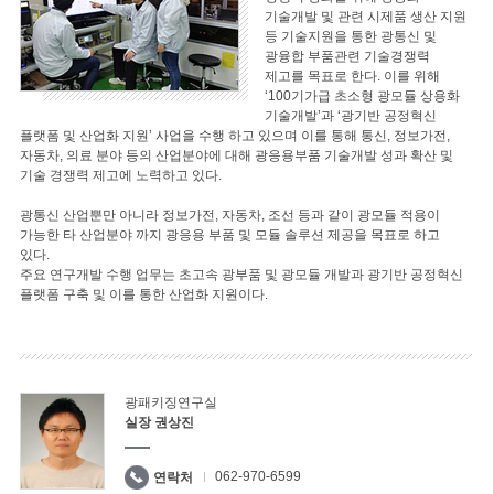
기술개발 및 관련 시제품 생산 지원
등 기술지원을 통한 광통신 및
광융합 부품관련 기술경쟁력
제고를 목표로 한다. 이를 위해
‘100기가급 초소형 광모듈 상용화
기술개발’과 ‘광기반 공정혁신
플랫폼 및 산업화 지원’ 사업을 수행 하고 있으며 이를 통해 통신, 정보가전,
자동차, 의료 분야 등의 산업분야에 대해 광응용부품 기술개발 성과 확산 및
기술 경쟁력 제고에 노력하고 있다.
광통신 산업뿐만 아니라 정보가전, 자동차, 조선 등과 같이 광모듈 적용이
가능한 타 산업분야 까지 광응용 부품 및 모듈 솔루션 제공을 목표로 하고
있다.
주요 연구개발 수행 업무는 초고속 광부품 및 광모듈 개발과 광기반 공정혁신
플랫폼 구축 및 이를 통한 산업화 지원이다.
광패키징연구실
실장 권상진
062-970-6599
연락처