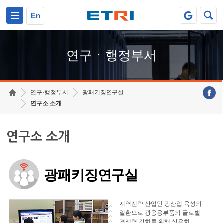
본문 바로가기
주요메뉴 바로가기
하단메뉴 바로가기
En
연구ㆍ행정부서
연구·행정부서
광패키징연구실
연구소 소개
연구소 소개
광패키징연구실
지역전략 산업인 광산업 육성의
일환으로 광응용부품의 글로벌
경쟁력 강화를 위해 상용화