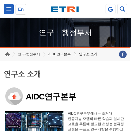
본문 바로가기
주요메뉴 바로가기
하단메뉴 바로가기
En
연구ㆍ행정부서
연구·행정부서
AIDC연구본부
연구소 소개
연구소 소개
AIDC연구본부
AIDC연구본부에서는 초거대
인공지능 모델의 빠른 학습과 실시간·
고효율 추론에 필요한 초성능 컴퓨팅
실현을 목표로 연구개발을 수행하고