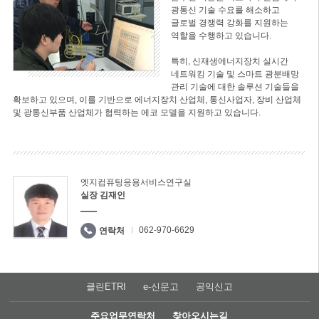
광통신 기술 수요를 해소하고
글로벌 경쟁력 강화를 지원하는
역할을 수행하고 있습니다.
특히, 신재생에너지장치 실시간
네트워킹 기술 및 스마트 광분배망
관리 기술에 대한 솔루션 기술들을
확보하고 있으며, 이를 기반으로 에너지장치 산업체, 통신사업자, 장비 산업체
및 광통신부품 산업체가 협력하는 에코 모델을 지원하고 있습니다.
엣지컴퓨팅응용서비스연구실
실장 김재인
062-970-6629
연락처
클린ETRI
e-신문고
공익신고
주요업무연락처
찾아오시는길