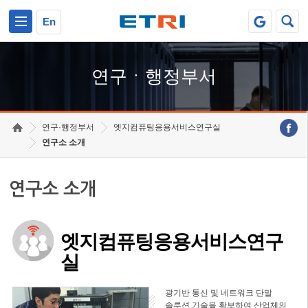
본문 바로가기
주요메뉴 바로가기
하단메뉴 바로가기
En
연구ㆍ행정부서
연구·행정부서
엣지컴퓨팅응용서비스연구실
연구소 소개
연구소 소개
엣지컴퓨팅응용서비스연구
실
광기반 통신 및 네트워크 단말
솔루션 기술을 확보하여 산업체의