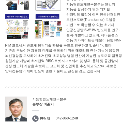
지능형반도체연구본부는 인간의
지능을 달성하기 위한 디지털
신경망의 절정에 이른 인공신경망인
트랜스포머(Transformer) 모델을
기반으로 학습할 수 있는 초거대
인공신경망 SW/HW 반도체를 연구·
설계·개발하고 있으며, 페타플롭스
성능 기가바이트급 메모리 융합 NM-
PIM 프로세서 반도체 원천기술 확보를 목표로 연구하고 있습니다. 또한,
기존의 폰노이만 컴퓨팅 한계를 극복하기 위해 메모리와 연산 기능이 융합된
뇌신경망을 모사하여 초저전력·초고성능 병렬 연산이 가능한 뉴로모픽 컴퓨팅
원천기술 개발과 초저전력 RISC-V 엣지프로세서 및 생체, 물체 및 공간탐지
센싱 반도체 기술을 확보하고 고도화 및 산업화를 추진하고 있으며, 새로운
양자컴퓨팅의 제어 반도체 원천 기술에도 관심을 갖고 있습니다.
지능형반도체연구본부
본부장 여준기
042-860-1248
연락처