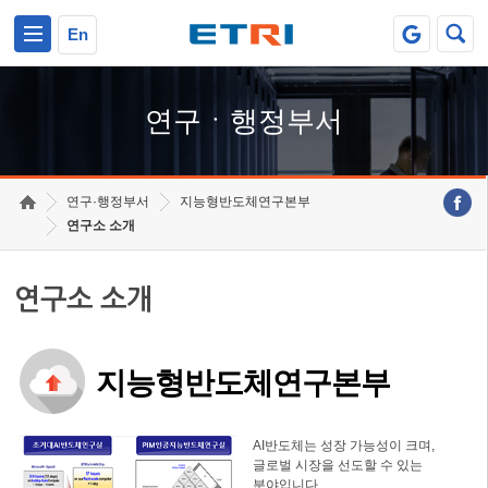
본문 바로가기
주요메뉴 바로가기
하단메뉴 바로가기
En
연구ㆍ행정부서
연구·행정부서
지능형반도체연구본부
연구소 소개
연구소 소개
지능형반도체연구본부
AI반도체는 성장 가능성이 크며,
글로벌 시장을 선도할 수 있는
분야입니다.