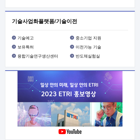
프로그램 개발
 상세이력ㅇ(붙 임1) 대상인력 A 상세이력ㅇ(붙
임2) 대상인력 B 상세이력
3. 신청방법 및 향후일정 등

신청방법: 이메일 (verdi@etri.re.kr)* <별첨양식>을 작성하여
기술사업화플랫폼/기술이전
제출
 문 의 처: ETRI사업화본부 기업성장지원부
기업성장지원전략실ㅇ오경석 책임 연구원 (T. 042-860-5076,
verdi@etri.re.kr)
 제출양식
ㅇ(별첨양식) ETRI연구인력
기술예고
중소기업 지원
현장지원 신청서 (기업)
보유특허
이전가능 기술
융합기술연구생산센터
반도체실험실