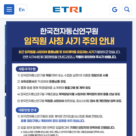
본문 바로가기
주요메뉴 바로가기
En
지식공유
ETRI 오픈소스
플랫폼
거버넌스 대응
발간자료