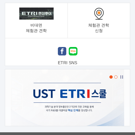
비대면
체험관 견학
체험관 견학
신청
ETRI SNS