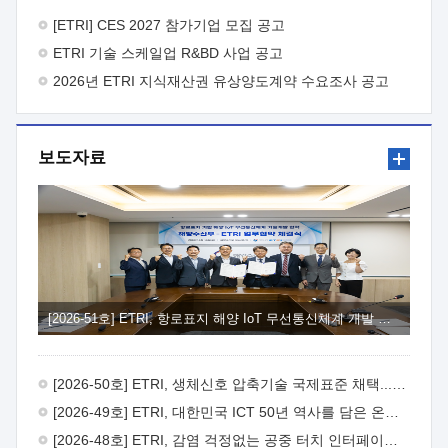
바랍니다.
2026년 8월 한국전자통신연구원장
1. 추진개요

추진목적: ETRI 인력을 기업현장에 파견. 기술지원을
[ETRI] CES 2027 참가기업 모집 공고
실시함으로써 ETRI 개발기술의 사업화를 지원하여
ETRI 기술 스케일업 R&BD 사업 공고
사업화성과를 극대화하고, 지원기업을 강견기업으로 육성하고자
함.
2026년 ETRI 지식재산권 유상양도계약 수요조사 공고
 신청자격: ETRI 협력기업 및 일반 ICT 중소기업*
협력기업: ETRI 창업/연구소기업, 기술이전/출자기업 등 ETRI
개발기술을 사업화하고자 하는 기업
 파견기간: 1년 이상
[최대 3년까지 연속지원 가능]* 연속지원은 지원완료 시점에서
보도자료
당해 지원실적과 차기 지원계획을 평가하여 결정
 기업부담:
연구인력 연봉기준 30 ~ 40%* (1년차) 연봉의 30%, (2 ~ 3년차)
연봉의 40%
 추진일정(1)희망기업 신청/접수(2)희망인력-
희망기업 매칭(3)현장조사/ 선정(심의)(4)협약체결(5)
기업파견8월 3일 ~ 14일
8월 17일 ~ 26일
9월초순
9월 중순
10월 이후* 상기일정은 희망인력-희망기업간 매칭 원활시를
가정한 것으로 상황에 따라 상당기간 일정이 지연될 수 있음. **
(1)희망인력-희망기업간 적합성이 낮다고 판단되거나, (2)
희망인력이 파견의사를 철회할 경우 후속 절차가 진행되지 않을
[2026-51호] ETRI, 항로표지 해양 IoT 무선통신체계 개발 나선다
수 있음.2. 현장지원 희망인력 및 상세이력
 희망인력
목록기술분야연구인력번호지원가능 기술반도체/
전자소자A반도체 소자(trasistor/diode) 제작 공정 전자소자 제작
[2026-50호] ETRI, 생체신호 압축기술 국제표준 채택...의료 AI 시대 연다
공정(FET / SBD 등 )유기물 반도체 소재 및 소자 설계, 합성 및
제작바이오센서 설계/제작토양/수질/가스 센서 설계/
[2026-49호] ETRI, 대한민국 ICT 50년 역사를 담은 온라인 50년사 공개
제작광소자응용B광 센서 및 응용 시스템시스템 제어 및 데이터
[2026-48호] ETRI, 감염 걱정없는 공중 터치 인터페이스 시대 연다
처리FPGA 제어, VHDL 프로그램 개발Labview, Python, C