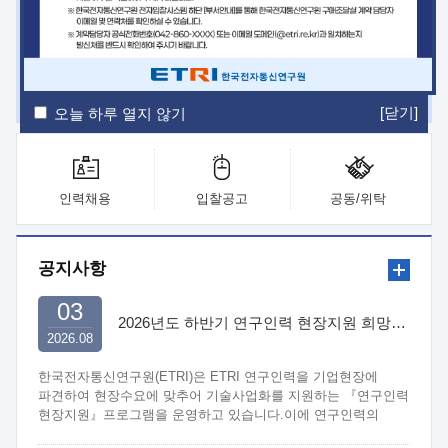
ETRI Insight
ETRI Journal
전자통신동향분석
ETRI 웹진
ETRI 간행물
전자도서관
[닫기]
오늘 하루 열지 않기
인력채용
입찰공고
공동/위탁
공지사항
03
2026년도 하반기 연구인력 현장지원 희망기업 신청/접수
2026.08
한국전자통신연구원(ETRI)은 ETRI 연구인력을 기업현장에
파견하여 현장수요에 맞추어 기술사업화를 지원하는 『연구인력
현장지원』프로그램을 운영하고 있습니다.이에 연구인력의
지원을 희망하는 중소.중견기업에서는 신청하여 주시기