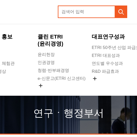
 홍보
클린 ETRI
대표연구성과
(윤리경영)
ETRI 50주년 산업 파
윤리헌장
ETRI 대표성과
인권경영
 체험관
연도별 우수성과
청렴·반부패경영
영상
R&D 파급효과
e-신문고(ETRI 신고센터)
지식공유플랫폼
공익신고
청렴포털 신고
고객의소리
연구ㆍ행정부서
수의계약 현황
부패징계 현황
감사결과공개