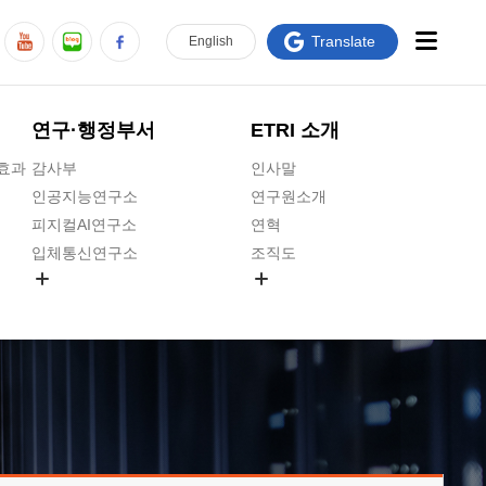
Translate
En
glish
연구·행정부서
ETRI 소개
급효과
감사부
인사말
인공지능연구소
연구원소개
피지컬AI연구소
연혁
입체통신연구소
조직도
공간미디어연구소
기타 공개정보
ADX융합연구소
원규 제·개정 예고
ICT전략연구소
연구원 고객헌장
인공지능안전연구소
ETRI CI
우주항공반도체전략연구단
주요업무연락처
대경권연구본부
찾아오시는길
호남권연구본부