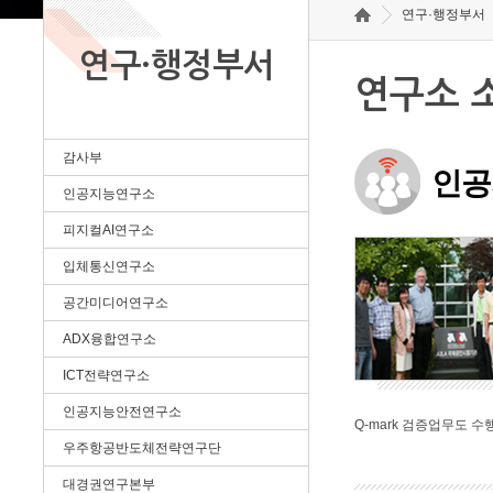
연구·행정부서
연구·행정부서
연구소 
감사부
인공
인공지능연구소
피지컬AI연구소
입체통신연구소
공간미디어연구소
ADX융합연구소
ICT전략연구소
인공지능안전연구소
Q-mark 검증업무도 수
우주항공반도체전략연구단
대경권연구본부