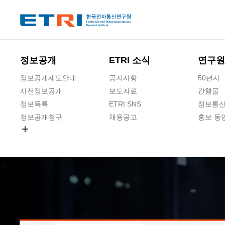
본문 바로가기
주요메뉴 바로가기
하단메뉴 바로가기
정보공개
ETRI 소식
연구원
정보공개제도안내
공지사항
50년사
사전정보공개
보도자료
간행물
정보목록
ETRI SNS
정보통신
정보공개청구
채용공고
홍보 동
경영공시
공공데이터개방
사업실명제