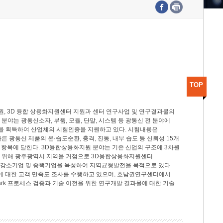
수도권연구본부
기획본부
사업화본부
행정본부
대외협력부
TOP
, 3D 융합 상용화지원센터 지원과 센터 연구사업 및 연구결과물의
분야는 광통신소자, 부품, 모듈, 단말, 시스템 등 광통신 전 분야에
을 획득하여 산업체의 시험인증을 지원하고 있다. 시험내용은
제시험규격에 따른 광통신 제품의 온·습도순환, 충격, 진동, 내부 습도 등 신뢰성 15개
2개 항목에 달한다. 3D융합상용화지원 분야는 기존 산업의 구조에 3차원
을 위해 광주광역시 지역을 거점으로 3D융합상용화지원센터
 강소기업 및 중핵기업을 육성하여 지역균형발전을 목적으로 있다.
활동에 대한 고객 만족도 조사를 수행하고 있으며, 호남권연구센터에서
rk 프로세스 검증과 기술 이전을 위한 연구개발 결과물에 대한 기술