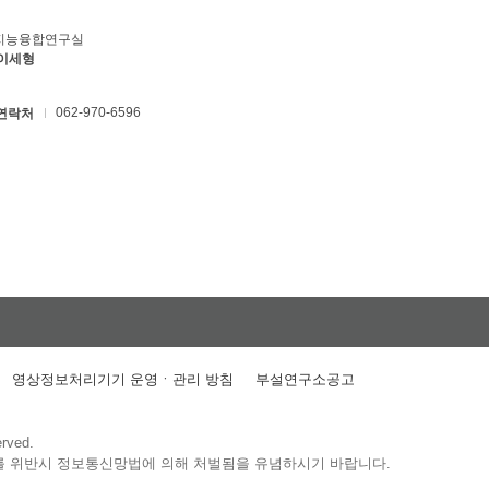
지능융합연구실
 이세형
062-970-6596
연락처
영상정보처리기기 운영ㆍ관리 방침
부설연구소공고
erved.
를 위반시 정보통신망법에 의해 처벌됨을 유념하시기 바랍니다.