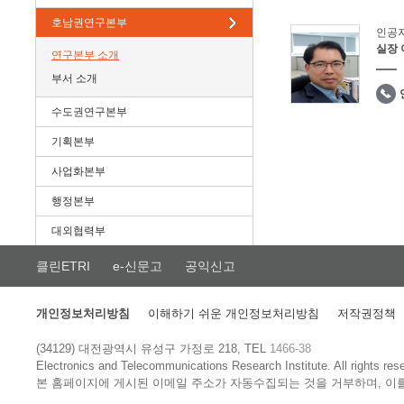
호남권연구본부
인공
실장
연구본부 소개
부서 소개
수도권연구본부
기획본부
사업화본부
행정본부
대외협력부
클린ETRI
e-신문고
공익신고
개인정보처리방침
이해하기 쉬운 개인정보처리방침
저작권정책
(34129) 대전광역시 유성구 가정로 218, TEL
1466-38
Electronics and Telecommunications Research Institute.
All rights res
본 홈페이지에 게시된 이메일 주소가 자동수집되는 것을 거부하며, 이