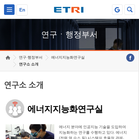
본문 바로가기
주요메뉴 바로가기
하단메뉴 바로가기
En
연구ㆍ행정부서
연구·행정부서
에너지지능화연구실
연구소 소개
연구소 소개
에너지지능화연구실
에너지 분야에 인공지능 기술을 도입하여
지능화하는 연구를 수행하고 있다. 에너지
(전력,열,수소 등) 시스템의 효율적 관제·