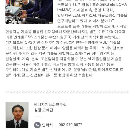
운영을 위해, 전력 IoT 표준화(KS eIoT, OMA
LwM2M), 시계열 예측, 운영 최적화,
업무지원 LLM, 피지컬AI, 자율실험실 기술을
연구개발하고 있다. 에너지 분야 IoT
프로토콜 표준 기술을 개발하였으며, 시계열
인공지능 기술을 활용한 신재생에너지/분산에너지원 발전·수요·가격 예측과
이를 연계한 ESS 스케줄링·수요자원(DR)·거래 전략 최적화를 수행하고,
디지털트윈·CPS 기반 상태추정과 이상/고장진단·수명예측(RUL) 기술을
고도화한다. 또한 현장 문서·데이터·알람을 이해하는 특화 LLM 에이전트로
운전·정비·거래 업무 지원 기술을 개발하고, 소재·부품·장비 영역에는
실험설계–계측–분석–조건탐색을 자동화할 수 있는 AI 자율실험실 기술을
연구한다. 시뮬레이션과 현장 피드백을 통해 신뢰 가능한 운영지능을
구현하며, 개발 기술은 발전·신재생 에너지 운영/설비관리, 마이크로그리드·
전력거래, 철도·산업설비 관리 등 현장에 확장 적용한다.
에너지지능화연구실
실장 고석갑
062-970-6677
연락처