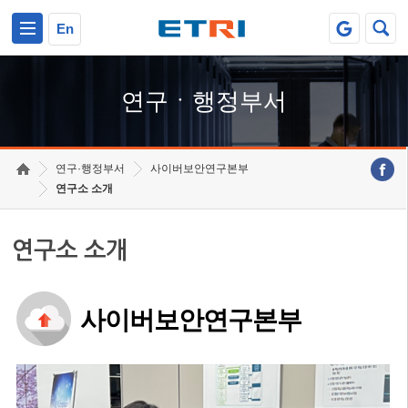
본문 바로가기
주요메뉴 바로가기
하단메뉴 바로가기
En
연구ㆍ행정부서
연구·행정부서
사이버보안연구본부
연구소 소개
연구소 소개
사이버보안연구본부