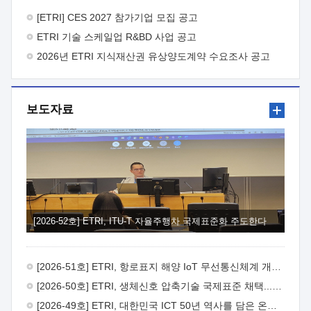
바랍니다.
2026년 8월 한국전자통신연구원장
1. 추진개요

추진목적: ETRI 인력을 기업현장에 파견. 기술지원을
[ETRI] CES 2027 참가기업 모집 공고
실시함으로써 ETRI 개발기술의 사업화를 지원하여
ETRI 기술 스케일업 R&BD 사업 공고
사업화성과를 극대화하고, 지원기업을 강견기업으로 육성하고자
함.
2026년 ETRI 지식재산권 유상양도계약 수요조사 공고
 신청자격: ETRI 협력기업 및 일반 ICT 중소기업*
협력기업: ETRI 창업/연구소기업, 기술이전/출자기업 등 ETRI
개발기술을 사업화하고자 하는 기업
 파견기간: 1년 이상
[최대 3년까지 연속지원 가능]* 연속지원은 지원완료 시점에서
보도자료
당해 지원실적과 차기 지원계획을 평가하여 결정
 기업부담:
연구인력 연봉기준 30 ~ 40%* (1년차) 연봉의 30%, (2 ~ 3년차)
연봉의 40%
 추진일정(1)희망기업 신청/접수(2)희망인력-
희망기업 매칭(3)현장조사/ 선정(심의)(4)협약체결(5)
기업파견8월 3일 ~ 14일
8월 17일 ~ 26일
9월초순
9월 중순
10월 이후* 상기일정은 희망인력-희망기업간 매칭 원활시를
가정한 것으로 상황에 따라 상당기간 일정이 지연될 수 있음. **
(1)희망인력-희망기업간 적합성이 낮다고 판단되거나, (2)
희망인력이 파견의사를 철회할 경우 후속 절차가 진행되지 않을
[2026-52호] ETRI, ITU-T 자율주행차 국제표준화 주도한다
수 있음.2. 현장지원 희망인력 및 상세이력
 희망인력
목록기술분야연구인력번호지원가능 기술반도체/
전자소자A반도체 소자(trasistor/diode) 제작 공정 전자소자 제작
[2026-51호] ETRI, 항로표지 해양 IoT 무선통신체계 개발 나선다
공정(FET / SBD 등 )유기물 반도체 소재 및 소자 설계, 합성 및
제작바이오센서 설계/제작토양/수질/가스 센서 설계/
[2026-50호] ETRI, 생체신호 압축기술 국제표준 채택...의료 AI 시대 연다
제작광소자응용B광 센서 및 응용 시스템시스템 제어 및 데이터
[2026-49호] ETRI, 대한민국 ICT 50년 역사를 담은 온라인 50년사 공개
처리FPGA 제어, VHDL 프로그램 개발Labview, Python, C