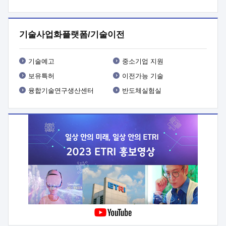
프로그램 개발
 상세이력ㅇ(붙 임1) 대상인력 A 상세이력ㅇ(붙
임2) 대상인력 B 상세이력
3. 신청방법 및 향후일정 등

신청방법: 이메일 (verdi@etri.re.kr)* <별첨양식>을 작성하여
기술사업화플랫폼/기술이전
제출
 문 의 처: ETRI사업화본부 기업성장지원부
기업성장지원전략실ㅇ오경석 책임 연구원 (T. 042-860-5076,
verdi@etri.re.kr)
 제출양식
ㅇ(별첨양식) ETRI연구인력
기술예고
중소기업 지원
현장지원 신청서 (기업)
보유특허
이전가능 기술
융합기술연구생산센터
반도체실험실