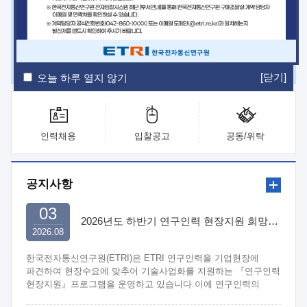
ETRI Insight
ETRI Journal
전자통신동향분석
ETRI 웹진
ETRI 간행물
전자도서관
[닫기]
오늘 하루 열지 않기
인력채용
입찰공고
공동/위탁
공지사항
03
2026년도 하반기 연구인력 현장지원 희망기업 신청/접수
2026.08
한국전자통신연구원(ETRI)은 ETRI 연구인력을 기업현장에
파견하여 현장수요에 맞추어 기술사업화를 지원하는 『연구인력
현장지원』프로그램을 운영하고 있습니다.이에 연구인력의
지원을 희망하는 중소.중견기업에서는 신청하여 주시기