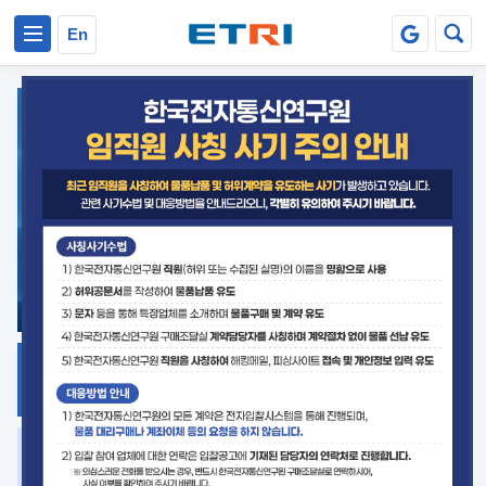
본문 바로가기
주요메뉴 바로가기
En
지식공유
ETRI 오픈소스
플랫폼
거버넌스 대응
발간자료