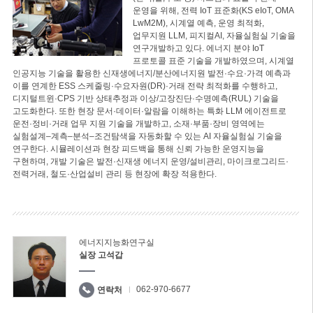
운영을 위해, 전력 IoT 표준화(KS eIoT, OMA
LwM2M), 시계열 예측, 운영 최적화,
업무지원 LLM, 피지컬AI, 자율실험실 기술을
연구개발하고 있다. 에너지 분야 IoT
프로토콜 표준 기술을 개발하였으며, 시계열
인공지능 기술을 활용한 신재생에너지/분산에너지원 발전·수요·가격 예측과
이를 연계한 ESS 스케줄링·수요자원(DR)·거래 전략 최적화를 수행하고,
디지털트윈·CPS 기반 상태추정과 이상/고장진단·수명예측(RUL) 기술을
고도화한다. 또한 현장 문서·데이터·알람을 이해하는 특화 LLM 에이전트로
운전·정비·거래 업무 지원 기술을 개발하고, 소재·부품·장비 영역에는
실험설계–계측–분석–조건탐색을 자동화할 수 있는 AI 자율실험실 기술을
연구한다. 시뮬레이션과 현장 피드백을 통해 신뢰 가능한 운영지능을
구현하며, 개발 기술은 발전·신재생 에너지 운영/설비관리, 마이크로그리드·
전력거래, 철도·산업설비 관리 등 현장에 확장 적용한다.
에너지지능화연구실
실장 고석갑
062-970-6677
연락처