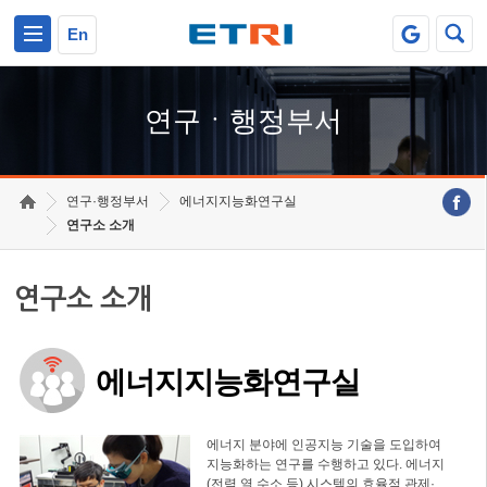
본문 바로가기
주요메뉴 바로가기
하단메뉴 바로가기
En
연구ㆍ행정부서
연구·행정부서
에너지지능화연구실
연구소 소개
연구소 소개
에너지지능화연구실
에너지 분야에 인공지능 기술을 도입하여
지능화하는 연구를 수행하고 있다. 에너지
(전력,열,수소 등) 시스템의 효율적 관제·