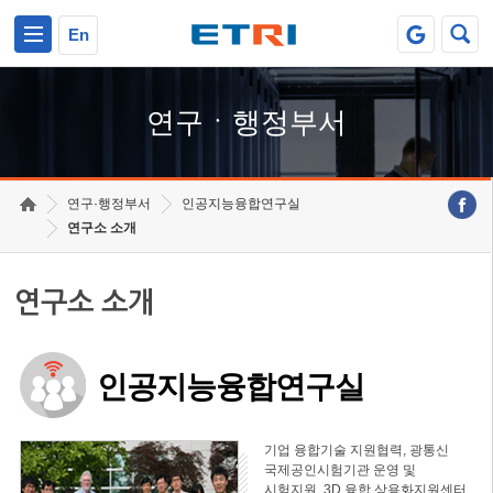
본문 바로가기
주요메뉴 바로가기
하단메뉴 바로가기
En
연구ㆍ행정부서
연구·행정부서
인공지능융합연구실
연구소 소개
연구소 소개
인공지능융합연구실
기업 융합기술 지원협력, 광통신
국제공인시험기관 운영 및
시험지원, 3D 융합 상용화지원센터