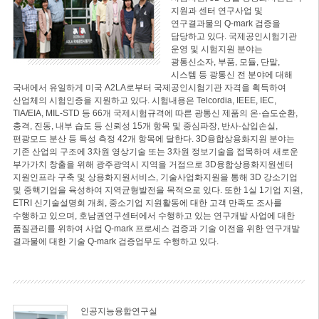
지원과 센터 연구사업 및
연구결과물의 Q-mark 검증을
담당하고 있다. 국제공인시험기관
운영 및 시험지원 분야는
광통신소자, 부품, 모듈, 단말,
시스템 등 광통신 전 분야에 대해
국내에서 유일하게 미국 A2LA로부터 국제공인시험기관 자격을 획득하여
산업체의 시험인증을 지원하고 있다. 시험내용은 Telcordia, IEEE, IEC,
TIA/EIA, MIL-STD 등 66개 국제시험규격에 따른 광통신 제품의 온·습도순환,
충격, 진동, 내부 습도 등 신뢰성 15개 항목 및 중심파장, 반사·삽입손실,
편광모드 분산 등 특성 측정 42개 항목에 달한다. 3D융합상용화지원 분야는
기존 산업의 구조에 3차원 영상기술 또는 3차원 정보기술을 접목하여 새로운
부가가치 창출을 위해 광주광역시 지역을 거점으로 3D융합상용화지원센터
지원인프라 구축 및 상용화지원서비스, 기술사업화지원을 통해 3D 강소기업
및 중핵기업을 육성하여 지역균형발전을 목적으로 있다. 또한 1실 1기업 지원,
ETRI 신기술설명회 개최, 중소기업 지원활동에 대한 고객 만족도 조사를
수행하고 있으며, 호남권연구센터에서 수행하고 있는 연구개발 사업에 대한
품질관리를 위하여 사업 Q-mark 프로세스 검증과 기술 이전을 위한 연구개발
결과물에 대한 기술 Q-mark 검증업무도 수행하고 있다.
인공지능융합연구실