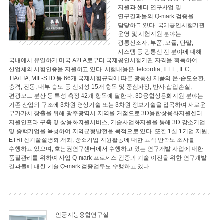
지원과 센터 연구사업 및
연구결과물의 Q-mark 검증을
담당하고 있다. 국제공인시험기관
운영 및 시험지원 분야는
광통신소자, 부품, 모듈, 단말,
시스템 등 광통신 전 분야에 대해
국내에서 유일하게 미국 A2LA로부터 국제공인시험기관 자격을 획득하여
산업체의 시험인증을 지원하고 있다. 시험내용은 Telcordia, IEEE, IEC,
TIA/EIA, MIL-STD 등 66개 국제시험규격에 따른 광통신 제품의 온·습도순환,
충격, 진동, 내부 습도 등 신뢰성 15개 항목 및 중심파장, 반사·삽입손실,
편광모드 분산 등 특성 측정 42개 항목에 달한다. 3D융합상용화지원 분야는
기존 산업의 구조에 3차원 영상기술 또는 3차원 정보기술을 접목하여 새로운
부가가치 창출을 위해 광주광역시 지역을 거점으로 3D융합상용화지원센터
지원인프라 구축 및 상용화지원서비스, 기술사업화지원을 통해 3D 강소기업
및 중핵기업을 육성하여 지역균형발전을 목적으로 있다. 또한 1실 1기업 지원,
ETRI 신기술설명회 개최, 중소기업 지원활동에 대한 고객 만족도 조사를
수행하고 있으며, 호남권연구센터에서 수행하고 있는 연구개발 사업에 대한
품질관리를 위하여 사업 Q-mark 프로세스 검증과 기술 이전을 위한 연구개발
결과물에 대한 기술 Q-mark 검증업무도 수행하고 있다.
인공지능융합연구실