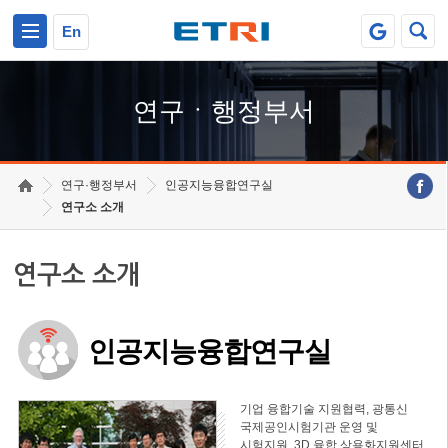
본문 바로가기
주요메뉴 바로가기
하단메뉴 바로가기
En
연구ㆍ행정부서
연구·행정부서
인공지능융합연구실
연구소 소개
연구소 소개
인공지능융합연구실
기업 융합기술 지원협력, 광통신
국제공인시험기관 운영 및
시험지원, 3D 융합 상용화지원센터