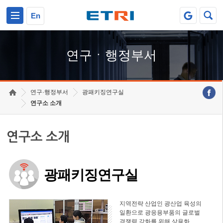
본문 바로가기
주요메뉴 바로가기
하단메뉴 바로가기
En
연구ㆍ행정부서
연구·행정부서
광패키징연구실
연구소 소개
연구소 소개
광패키징연구실
지역전략 산업인 광산업 육성의
일환으로 광응용부품의 글로벌
경쟁력 강화를 위해 상용화