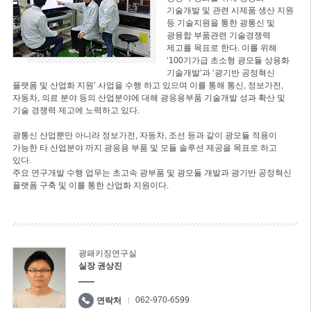
기술개발 및 관련 시제품 생산 지원
등 기술지원을 통한 광통신 및
광융합 부품관련 기술경쟁력
제고를 목표로 한다. 이를 위해
‘100기가급 초소형 광모듈 상용화
기술개발’과 ‘광기반 공정혁신
플랫폼 및 산업화 지원’ 사업을 수행 하고 있으며 이를 통해 통신, 정보가전,
자동차, 의료 분야 등의 산업분야에 대해 광응용부품 기술개발 성과 확산 및
기술 경쟁력 제고에 노력하고 있다.
광통신 산업뿐만 아니라 정보가전, 자동차, 조선 등과 같이 광모듈 적용이
가능한 타 산업분야 까지 광응용 부품 및 모듈 솔루션 제공을 목표로 하고
있다.
주요 연구개발 수행 업무는 초고속 광부품 및 광모듈 개발과 광기반 공정혁신
플랫폼 구축 및 이를 통한 산업화 지원이다.
광패키징연구실
실장 권상진
062-970-6599
연락처