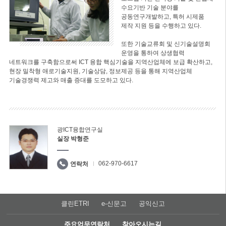
수요기반 기술 분야를
공동연구개발하고, 특허 시제품
제작 지원 등을 수행하고 있다.
또한 기술교류회 및 신기술설명회
운영을 통하여 상생협력
네트워크를 구축함으로써 ICT 융합 핵심기술을 지역산업체에 보급 확산하고,
현장 밀착형 애로기술지원, 기술상담, 정보제공 등을 통해 지역산업체
기술경쟁력 제고와 매출 증대를 도모하고 있다.
광ICT융합연구실
실장 박형준
062-970-6617
연락처
클린ETRI
e-신문고
공익신고
주요업무연락처
찾아오시는길