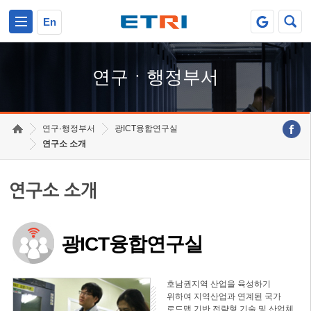
본문 바로가기
주요메뉴 바로가기
하단메뉴 바로가기
En
연구ㆍ행정부서
연구·행정부서
광ICT융합연구실
연구소 소개
연구소 소개
광ICT융합연구실
호남권지역 산업을 육성하기
위하여 지역산업과 연계된 국가
로드맵 기반 전략형 기술 및 산업체