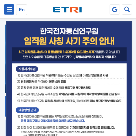
본문 바로가기
주요메뉴 바로가기
En
지식공유
ETRI 오픈소스
플랫폼
거버넌스 대응
발간자료