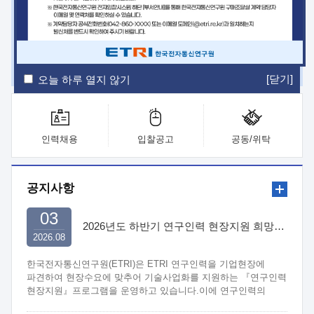
ETRI Insight
ETRI Journal
전자통신동향분석
ETRI 웹진
ETRI 간행물
전자도서관
[닫기]
오늘 하루 열지 않기
인력채용
입찰공고
공동/위탁
공지사항
03
2026년도 하반기 연구인력 현장지원 희망기업 신청/접수
2026.08
한국전자통신연구원(ETRI)은 ETRI 연구인력을 기업현장에
파견하여 현장수요에 맞추어 기술사업화를 지원하는 『연구인력
현장지원』프로그램을 운영하고 있습니다.이에 연구인력의
지원을 희망하는 중소.중견기업에서는 신청하여 주시기