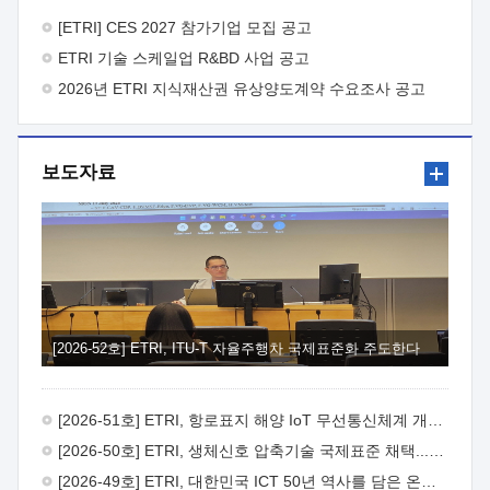
바랍니다.
2026년 8월 한국전자통신연구원장
1. 추진개요

추진목적: ETRI 인력을 기업현장에 파견. 기술지원을
[ETRI] CES 2027 참가기업 모집 공고
실시함으로써 ETRI 개발기술의 사업화를 지원하여
ETRI 기술 스케일업 R&BD 사업 공고
사업화성과를 극대화하고, 지원기업을 강견기업으로 육성하고자
함.
2026년 ETRI 지식재산권 유상양도계약 수요조사 공고
 신청자격: ETRI 협력기업 및 일반 ICT 중소기업*
협력기업: ETRI 창업/연구소기업, 기술이전/출자기업 등 ETRI
개발기술을 사업화하고자 하는 기업
 파견기간: 1년 이상
[최대 3년까지 연속지원 가능]* 연속지원은 지원완료 시점에서
보도자료
당해 지원실적과 차기 지원계획을 평가하여 결정
 기업부담:
연구인력 연봉기준 30 ~ 40%* (1년차) 연봉의 30%, (2 ~ 3년차)
연봉의 40%
 추진일정(1)희망기업 신청/접수(2)희망인력-
희망기업 매칭(3)현장조사/ 선정(심의)(4)협약체결(5)
기업파견8월 3일 ~ 14일
8월 17일 ~ 26일
9월초순
9월 중순
10월 이후* 상기일정은 희망인력-희망기업간 매칭 원활시를
가정한 것으로 상황에 따라 상당기간 일정이 지연될 수 있음. **
(1)희망인력-희망기업간 적합성이 낮다고 판단되거나, (2)
희망인력이 파견의사를 철회할 경우 후속 절차가 진행되지 않을
[2026-52호] ETRI, ITU-T 자율주행차 국제표준화 주도한다
수 있음.2. 현장지원 희망인력 및 상세이력
 희망인력
목록기술분야연구인력번호지원가능 기술반도체/
전자소자A반도체 소자(trasistor/diode) 제작 공정 전자소자 제작
[2026-51호] ETRI, 항로표지 해양 IoT 무선통신체계 개발 나선다
공정(FET / SBD 등 )유기물 반도체 소재 및 소자 설계, 합성 및
제작바이오센서 설계/제작토양/수질/가스 센서 설계/
[2026-50호] ETRI, 생체신호 압축기술 국제표준 채택...의료 AI 시대 연다
제작광소자응용B광 센서 및 응용 시스템시스템 제어 및 데이터
[2026-49호] ETRI, 대한민국 ICT 50년 역사를 담은 온라인 50년사 공개
처리FPGA 제어, VHDL 프로그램 개발Labview, Python, C