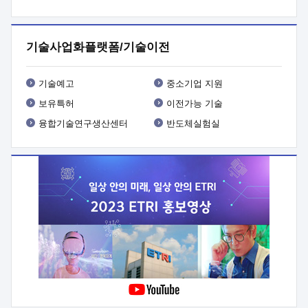
프로그램 개발
 상세이력ㅇ(붙 임1) 대상인력 A 상세이력ㅇ(붙
임2) 대상인력 B 상세이력
3. 신청방법 및 향후일정 등

신청방법: 이메일 (verdi@etri.re.kr)* <별첨양식>을 작성하여
기술사업화플랫폼/기술이전
제출
 문 의 처: ETRI사업화본부 기업성장지원부
기업성장지원전략실ㅇ오경석 책임 연구원 (T. 042-860-5076,
verdi@etri.re.kr)
 제출양식
ㅇ(별첨양식) ETRI연구인력
기술예고
중소기업 지원
현장지원 신청서 (기업)
보유특허
이전가능 기술
융합기술연구생산센터
반도체실험실