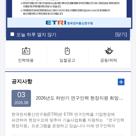
ETRI Insight
ETRI Journal
전자통신동향분석
ETRI 웹진
ETRI 간행물
전자도서관
[닫기]
오늘 하루 열지 않기
인력채용
입찰공고
공동/위탁
공지사항
03
2026년도 하반기 연구인력 현장지원 희망기업 신청/접수
2026.08
한국전자통신연구원(ETRI)은 ETRI 연구인력을 기업현장에
파견하여 현장수요에 맞추어 기술사업화를 지원하는 『연구인력
현장지원』프로그램을 운영하고 있습니다.이에 연구인력의
지원을 희망하는 중소.중견기업에서는 신청하여 주시기