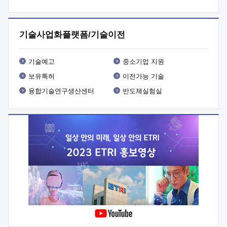
프로그램 개발
 상세이력ㅇ(붙 임1) 대상인력 A 상세이력ㅇ(붙
임2) 대상인력 B 상세이력
3. 신청방법 및 향후일정 등

신청방법: 이메일 (verdi@etri.re.kr)* <별첨양식>을 작성하여
기술사업화플랫폼/기술이전
제출
 문 의 처: ETRI사업화본부 기업성장지원부
기업성장지원전략실ㅇ오경석 책임 연구원 (T. 042-860-5076,
verdi@etri.re.kr)
 제출양식
ㅇ(별첨양식) ETRI연구인력
기술예고
중소기업 지원
현장지원 신청서 (기업)
보유특허
이전가능 기술
융합기술연구생산센터
반도체실험실