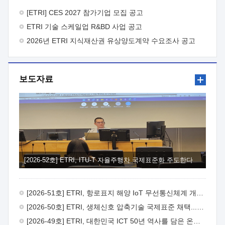
바랍니다.
2026년 8월 한국전자통신연구원장
1. 추진개요

추진목적: ETRI 인력을 기업현장에 파견. 기술지원을
[ETRI] CES 2027 참가기업 모집 공고
실시함으로써 ETRI 개발기술의 사업화를 지원하여
ETRI 기술 스케일업 R&BD 사업 공고
사업화성과를 극대화하고, 지원기업을 강견기업으로 육성하고자
함.
2026년 ETRI 지식재산권 유상양도계약 수요조사 공고
 신청자격: ETRI 협력기업 및 일반 ICT 중소기업*
협력기업: ETRI 창업/연구소기업, 기술이전/출자기업 등 ETRI
개발기술을 사업화하고자 하는 기업
 파견기간: 1년 이상
[최대 3년까지 연속지원 가능]* 연속지원은 지원완료 시점에서
보도자료
당해 지원실적과 차기 지원계획을 평가하여 결정
 기업부담:
연구인력 연봉기준 30 ~ 40%* (1년차) 연봉의 30%, (2 ~ 3년차)
연봉의 40%
 추진일정(1)희망기업 신청/접수(2)희망인력-
희망기업 매칭(3)현장조사/ 선정(심의)(4)협약체결(5)
기업파견8월 3일 ~ 14일
8월 17일 ~ 26일
9월초순
9월 중순
10월 이후* 상기일정은 희망인력-희망기업간 매칭 원활시를
가정한 것으로 상황에 따라 상당기간 일정이 지연될 수 있음. **
(1)희망인력-희망기업간 적합성이 낮다고 판단되거나, (2)
희망인력이 파견의사를 철회할 경우 후속 절차가 진행되지 않을
[2026-52호] ETRI, ITU-T 자율주행차 국제표준화 주도한다
수 있음.2. 현장지원 희망인력 및 상세이력
 희망인력
목록기술분야연구인력번호지원가능 기술반도체/
전자소자A반도체 소자(trasistor/diode) 제작 공정 전자소자 제작
[2026-51호] ETRI, 항로표지 해양 IoT 무선통신체계 개발 나선다
공정(FET / SBD 등 )유기물 반도체 소재 및 소자 설계, 합성 및
제작바이오센서 설계/제작토양/수질/가스 센서 설계/
[2026-50호] ETRI, 생체신호 압축기술 국제표준 채택...의료 AI 시대 연다
제작광소자응용B광 센서 및 응용 시스템시스템 제어 및 데이터
[2026-49호] ETRI, 대한민국 ICT 50년 역사를 담은 온라인 50년사 공개
처리FPGA 제어, VHDL 프로그램 개발Labview, Python, C