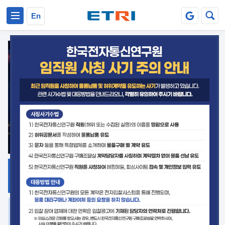
본문 바로가기
주요메뉴 바로가기
En
지식공유
ETRI 오픈소스
플랫폼
거버넌스 대응
발간자료