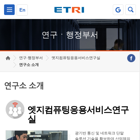
본문 바로가기
주요메뉴 바로가기
하단메뉴 바로가기
En
연구ㆍ행정부서
연구·행정부서
엣지컴퓨팅응용서비스연구실
연구소 소개
연구소 소개
엣지컴퓨팅응용서비스연구
실
광기반 통신 및 네트워크 단말
솔루션 기술을 확보하여 산업체의