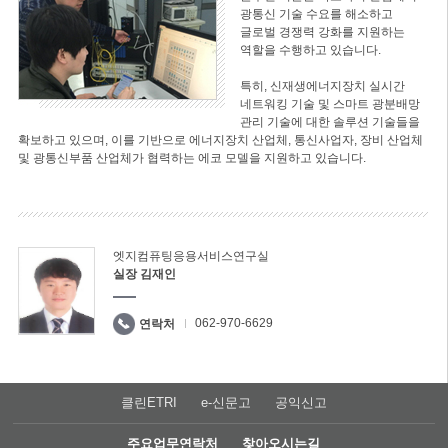
광통신 기술 수요를 해소하고
글로벌 경쟁력 강화를 지원하는
역할을 수행하고 있습니다.
특히, 신재생에너지장치 실시간
네트워킹 기술 및 스마트 광분배망
관리 기술에 대한 솔루션 기술들을
확보하고 있으며, 이를 기반으로 에너지장치 산업체, 통신사업자, 장비 산업체
및 광통신부품 산업체가 협력하는 에코 모델을 지원하고 있습니다.
엣지컴퓨팅응용서비스연구실
실장 김재인
062-970-6629
연락처
클린ETRI
e-신문고
공익신고
주요업무연락처
찾아오시는길