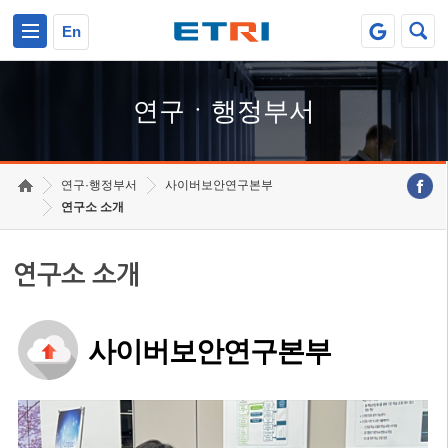
본문 바로가기
주요메뉴 바로가기
하단메뉴 바로가기
En
연구ㆍ행정부서
연구·행정부서
사이버보안연구본부
연구소 소개
연구소 소개
사이버보안연구본부