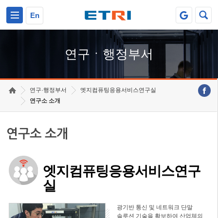
본문 바로가기
주요메뉴 바로가기
하단메뉴 바로가기
En
연구ㆍ행정부서
연구·행정부서
엣지컴퓨팅응용서비스연구실
연구소 소개
연구소 소개
엣지컴퓨팅응용서비스연구
실
광기반 통신 및 네트워크 단말
솔루션 기술을 확보하여 산업체의