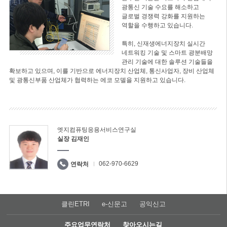
광통신 기술 수요를 해소하고
글로벌 경쟁력 강화를 지원하는
역할을 수행하고 있습니다.
특히, 신재생에너지장치 실시간
네트워킹 기술 및 스마트 광분배망
관리 기술에 대한 솔루션 기술들을
확보하고 있으며, 이를 기반으로 에너지장치 산업체, 통신사업자, 장비 산업체
및 광통신부품 산업체가 협력하는 에코 모델을 지원하고 있습니다.
엣지컴퓨팅응용서비스연구실
실장 김재인
062-970-6629
연락처
클린ETRI
e-신문고
공익신고
주요업무연락처
찾아오시는길