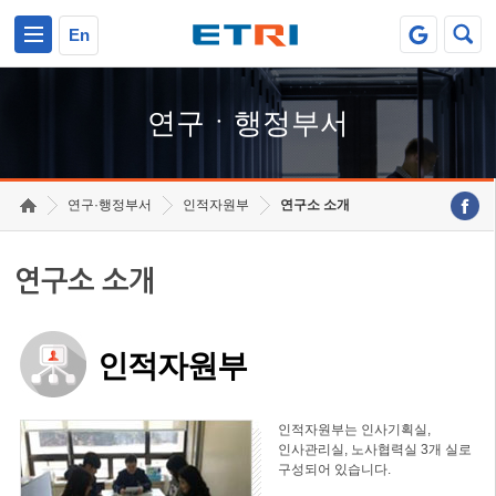
본문 바로가기
주요메뉴 바로가기
하단메뉴 바로가기
En
연구ㆍ행정부서
연구·행정부서
인적자원부
연구소 소개
연구소 소개
인적자원부
인적자원부는 인사기획실,
인사관리실, 노사협력실 3개 실로
구성되어 있습니다.