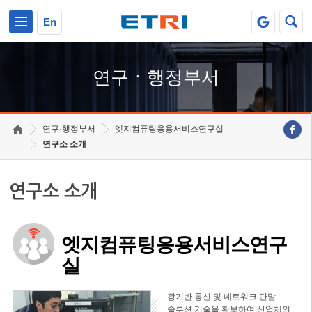
본문 바로가기
주요메뉴 바로가기
하단메뉴 바로가기
En
연구ㆍ행정부서
연구·행정부서
엣지컴퓨팅응용서비스연구실
연구소 소개
연구소 소개
엣지컴퓨팅응용서비스연구
실
광기반 통신 및 네트워크 단말
솔루션 기술을 확보하여 산업체의