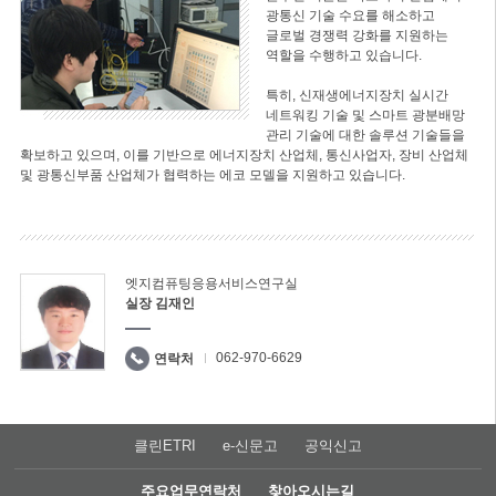
광통신 기술 수요를 해소하고
글로벌 경쟁력 강화를 지원하는
역할을 수행하고 있습니다.
특히, 신재생에너지장치 실시간
네트워킹 기술 및 스마트 광분배망
관리 기술에 대한 솔루션 기술들을
확보하고 있으며, 이를 기반으로 에너지장치 산업체, 통신사업자, 장비 산업체
및 광통신부품 산업체가 협력하는 에코 모델을 지원하고 있습니다.
엣지컴퓨팅응용서비스연구실
실장 김재인
062-970-6629
연락처
클린ETRI
e-신문고
공익신고
주요업무연락처
찾아오시는길