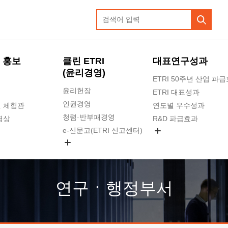
 홍보
클린 ETRI
대표연구성과
(윤리경영)
ETRI 50주년 산업 파
윤리헌장
ETRI 대표성과
인권경영
 체험관
연도별 우수성과
청렴·반부패경영
영상
R&D 파급효과
e-신문고(ETRI 신고센터)
지식공유플랫폼
공익신고
청렴포털 신고
고객의소리
연구ㆍ행정부서
수의계약 현황
부패징계 현황
감사결과공개