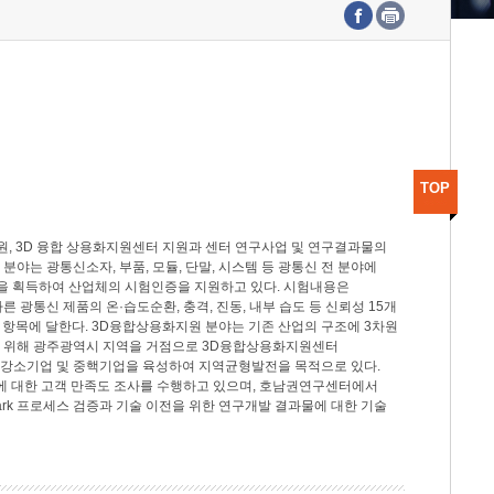
수도권연구본부
기획본부
사업화본부
행정본부
대외협력부
TOP
, 3D 융합 상용화지원센터 지원과 센터 연구사업 및 연구결과물의
분야는 광통신소자, 부품, 모듈, 단말, 시스템 등 광통신 전 분야에
을 획득하여 산업체의 시험인증을 지원하고 있다. 시험내용은
제시험규격에 따른 광통신 제품의 온·습도순환, 충격, 진동, 내부 습도 등 신뢰성 15개
2개 항목에 달한다. 3D융합상용화지원 분야는 기존 산업의 구조에 3차원
을 위해 광주광역시 지역을 거점으로 3D융합상용화지원센터
 강소기업 및 중핵기업을 육성하여 지역균형발전을 목적으로 있다.
활동에 대한 고객 만족도 조사를 수행하고 있으며, 호남권연구센터에서
rk 프로세스 검증과 기술 이전을 위한 연구개발 결과물에 대한 기술