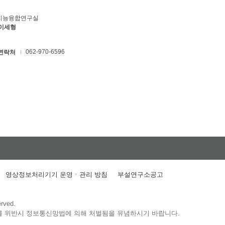
지능융합연구실
 이세형
062-970-6596
연락처
영상정보처리기기 운영ㆍ관리 방침
부설연구소공고
erved.
를 위반시 정보통신망법에 의해 처벌됨을 유념하시기 바랍니다.