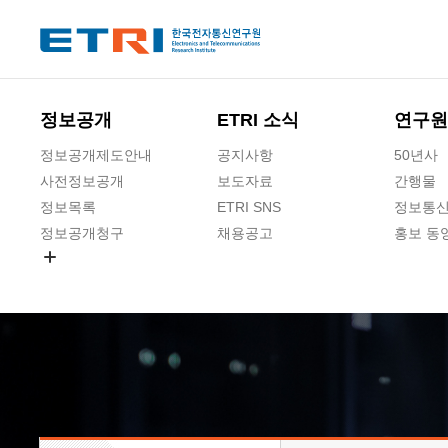
본문 바로가기
주요메뉴 바로가기
하단메뉴 바로가기
정보공개
ETRI 소식
연구원
정보공개제도안내
공지사항
50년사
사전정보공개
보도자료
간행물
정보목록
ETRI SNS
정보통신
정보공개청구
채용공고
홍보 동
경영공시
공공데이터개방
사업실명제