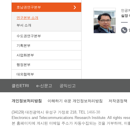
호남권연구본부
인공
실장
연구본부 소개
부서 소개
수도권연구본부
기획본부
사업화본부
행정본부
대외협력부
클린ETRI
e-신문고
공익신고
개인정보처리방침
이해하기 쉬운 개인정보처리방침
저작권정책
(34129) 대전광역시 유성구 가정로 218, TEL
1466-38
Electronics and Telecommunications Research Institute.
All rights res
본 홈페이지에 게시된 이메일 주소가 자동수집되는 것을 거부하며, 이