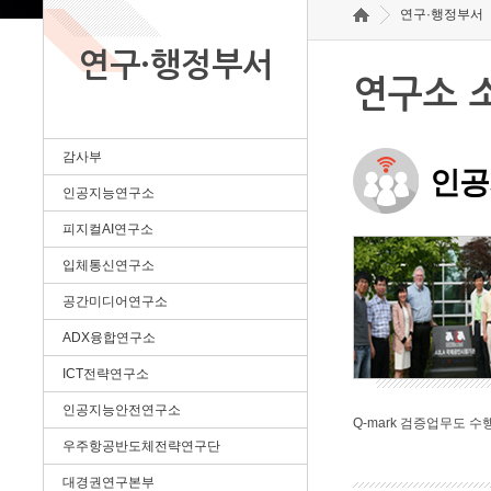
연구·행정부서
연구·행정부서
연구소 
감사부
인공
인공지능연구소
피지컬AI연구소
입체통신연구소
공간미디어연구소
ADX융합연구소
ICT전략연구소
인공지능안전연구소
Q-mark 검증업무도 수
우주항공반도체전략연구단
대경권연구본부