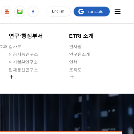
Translate
En
glish
연구·행정부서
ETRI 소개
급효과
감사부
인사말
인공지능연구소
연구원소개
피지컬AI연구소
연혁
입체통신연구소
조직도
공간미디어연구소
기타 공개정보
ADX융합연구소
원규 제·개정 예고
ICT전략연구소
연구원 고객헌장
인공지능안전연구소
ETRI CI
우주항공반도체전략연구단
주요업무연락처
대경권연구본부
찾아오시는길
호남권연구본부