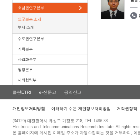
실장
호남권연구본부
연구본부 소개
부서 소개
수도권연구본부
기획본부
사업화본부
행정본부
대외협력부
클린ETRI
e-신문고
공익신고
개인정보처리방침
이해하기 쉬운 개인정보처리방침
저작권정책
(34129) 대전광역시 유성구 가정로 218, TEL
1466-38
Electronics and Telecommunications Research Institute.
All rights res
본 홈페이지에 게시된 이메일 주소가 자동수집되는 것을 거부하며, 이