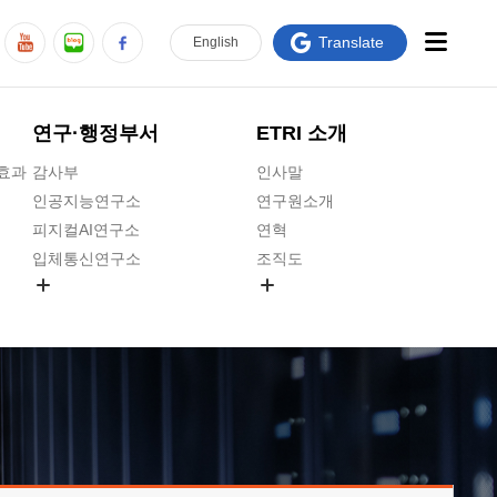
Translate
En
glish
연구·행정부서
ETRI 소개
급효과
감사부
인사말
인공지능연구소
연구원소개
피지컬AI연구소
연혁
입체통신연구소
조직도
공간미디어연구소
기타 공개정보
ADX융합연구소
원규 제·개정 예고
ICT전략연구소
연구원 고객헌장
인공지능안전연구소
ETRI CI
우주항공반도체전략연구단
주요업무연락처
대경권연구본부
찾아오시는길
호남권연구본부