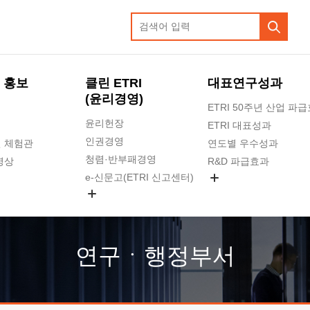
 홍보
클린 ETRI
대표연구성과
(윤리경영)
ETRI 50주년 산업 파
윤리헌장
ETRI 대표성과
인권경영
 체험관
연도별 우수성과
청렴·반부패경영
영상
R&D 파급효과
e-신문고(ETRI 신고센터)
지식공유플랫폼
공익신고
청렴포털 신고
고객의소리
연구ㆍ행정부서
수의계약 현황
부패징계 현황
감사결과공개