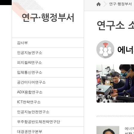
연구·행정부서
연구·행정부서
연구소 
감사부
에너
인공지능연구소
피지컬AI연구소
입체통신연구소
공간미디어연구소
ADX융합연구소
ICT전략연구소
인공지능안전연구소
우주항공반도체전략연구단
에너
대경권연구본부