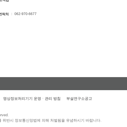
 고석갑
062-970-6677
연락처
영상정보처리기기 운영ㆍ관리 방침
부설연구소공고
erved.
를 위반시 정보통신망법에 의해 처벌됨을 유념하시기 바랍니다.