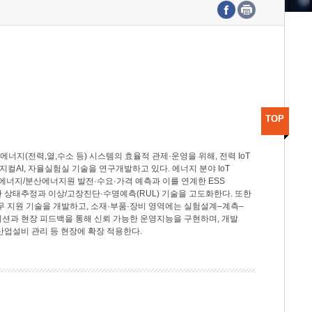
수도권연구본부
기획본부
사업화본부
행정본부
대외협력부
TOP
지(전력,열,수소 등) 시스템의 효율적 관제·운영을 위해, 전력 IoT
M, 피지컬AI, 자율실험실 기술을 연구개발하고 있다. 에너지 분야 IoT
너지/분산에너지원 발전·수요·가격 예측과 이를 연계한 ESS
반 상태추정과 이상/고장진단·수명예측(RUL) 기술을 고도화한다. 또한
무 지원 기술을 개발하고, 소재·부품·장비 영역에는 실험설계–계측–
이션과 현장 피드백을 통해 신뢰 가능한 운영지능을 구현하며, 개발
산업설비 관리 등 현장에 확장 적용한다.