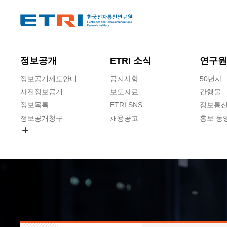
본문 바로가기
주요메뉴 바로가기
하단메뉴 바로가기
정보공개
ETRI 소식
연구원
정보공개제도안내
공지사항
50년사
사전정보공개
보도자료
간행물
정보목록
ETRI SNS
정보통신
정보공개청구
채용공고
홍보 동
경영공시
공공데이터개방
사업실명제