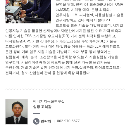
운영을 위해, 전력 IoT 표준화(KS eIoT, OMA
LwM2M), 시계열 예측, 운영 최적화,
업무지원 LLM, 피지컬AI, 자율실험실 기술을
연구개발하고 있다. 에너지 분야 IoT
프로토콜 표준 기술을 개발하였으며, 시계열
인공지능 기술을 활용한 신재생에너지/분산에너지원 발전·수요·가격 예측과
이를 연계한 ESS 스케줄링·수요자원(DR)·거래 전략 최적화를 수행하고,
디지털트윈·CPS 기반 상태추정과 이상/고장진단·수명예측(RUL) 기술을
고도화한다. 또한 현장 문서·데이터·알람을 이해하는 특화 LLM 에이전트로
운전·정비·거래 업무 지원 기술을 개발하고, 소재·부품·장비 영역에는
실험설계–계측–분석–조건탐색을 자동화할 수 있는 AI 자율실험실 기술을
연구한다. 시뮬레이션과 현장 피드백을 통해 신뢰 가능한 운영지능을
구현하며, 개발 기술은 발전·신재생 에너지 운영/설비관리, 마이크로그리드·
전력거래, 철도·산업설비 관리 등 현장에 확장 적용한다.
에너지지능화연구실
실장 고석갑
062-970-6677
연락처