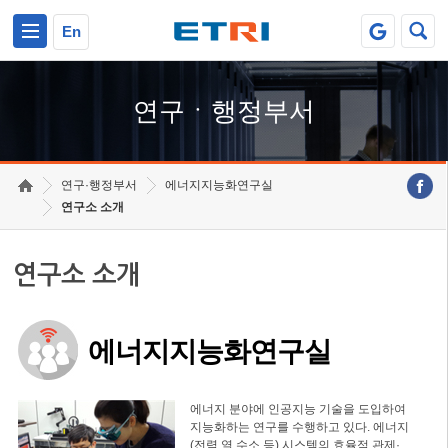
본문 바로가기
주요메뉴 바로가기
하단메뉴 바로가기
En
연구ㆍ행정부서
연구·행정부서
에너지지능화연구실
연구소 소개
연구소 소개
에너지지능화연구실
에너지 분야에 인공지능 기술을 도입하여
지능화하는 연구를 수행하고 있다. 에너지
(전력,열,수소 등) 시스템의 효율적 관제·