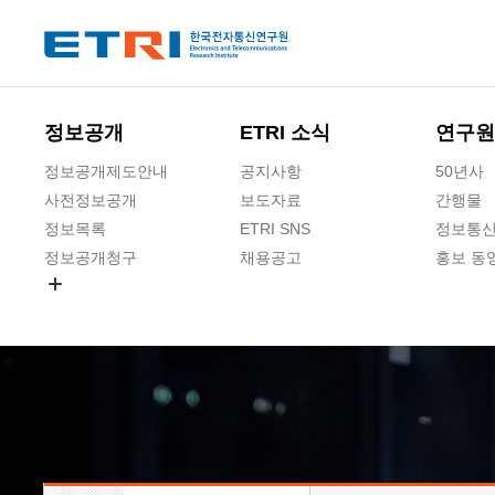
본문 바로가기
주요메뉴 바로가기
하단메뉴 바로가기
정보공개
ETRI 소식
연구원
정보공개제도안내
공지사항
50년사
사전정보공개
보도자료
간행물
정보목록
ETRI SNS
정보통신
정보공개청구
채용공고
홍보 동
경영공시
공공데이터개방
사업실명제