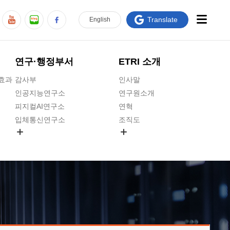
Translate
En
glish
연구·행정부서
ETRI 소개
급효과
감사부
인사말
인공지능연구소
연구원소개
피지컬AI연구소
연혁
입체통신연구소
조직도
공간미디어연구소
기타 공개정보
ADX융합연구소
원규 제·개정 예고
ICT전략연구소
연구원 고객헌장
인공지능안전연구소
ETRI CI
우주항공반도체전략연구단
주요업무연락처
대경권연구본부
찾아오시는길
호남권연구본부