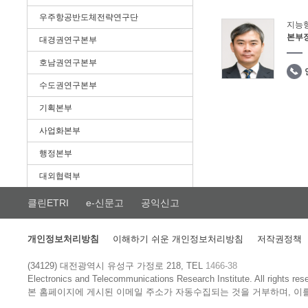
우주항공반도체전략연구단
지능
본부
대경권연구본부
호남권연구본부
수도권연구본부
기획본부
사업화본부
행정본부
대외협력부
클린ETRI
e-신문고
공익신고
개인정보처리방침
이해하기 쉬운 개인정보처리방침
저작권정책
(34129) 대전광역시 유성구 가정로 218, TEL
1466-38
Electronics and Telecommunications Research Institute.
All rights res
본 홈페이지에 게시된 이메일 주소가 자동수집되는 것을 거부하며, 이