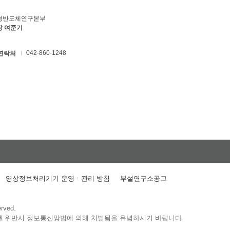
형반도체연구본부
장 여준기
042-860-1248
연락처
영상정보처리기기 운영ㆍ관리 방침
부설연구소공고
erved.
를 위반시 정보통신망법에 의해 처벌됨을 유념하시기 바랍니다.