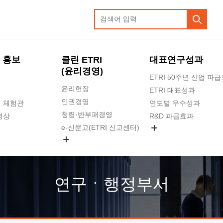
 홍보
클린 ETRI
대표연구성과
(윤리경영)
ETRI 50주년 산업 파
윤리헌장
ETRI 대표성과
인권경영
 체험관
연도별 우수성과
청렴·반부패경영
영상
R&D 파급효과
e-신문고(ETRI 신고센터)
지식공유플랫폼
공익신고
청렴포털 신고
고객의소리
연구ㆍ행정부서
수의계약 현황
부패징계 현황
감사결과공개