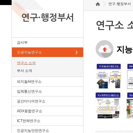
연구·행정부서
연구·행정부서
연구소 
감사부
지능
인공지능연구소
연구소 소개
부서 소개
피지컬AI연구소
입체통신연구소
공간미디어연구소
ADX융합연구소
ICT전략연구소
인공지능안전연구소