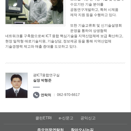
수요기반 기술 분야를
공동연구개발하고, 특허 시제품
제작 지원 등을 수행하고 있다.
또한 기술교류회 및 신기술설명회
운영을 통하여 상생협력
네트워크를 구축함으로써 ICT 융합 핵심기술을 지역산업체에 보급 확산하고,
현장 밀착형 애로기술지원, 기술상담, 정보제공 등을 통해 지역산업체
기술경쟁력 제고와 매출 증대를 도모하고 있다.
광ICT융합연구실
실장 박형준
062-970-6617
연락처
클린ETRI
e-신문고
공익신고
주요업무연락처
찾아오시는길