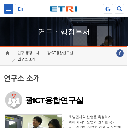
본문 바로가기
주요메뉴 바로가기
하단메뉴 바로가기
En
연구ㆍ행정부서
연구·행정부서
광ICT융합연구실
연구소 소개
연구소 소개
광ICT융합연구실
호남권지역 산업을 육성하기
위하여 지역산업과 연계된 국가
로드맵 기반 전략형 기술 및 산업체