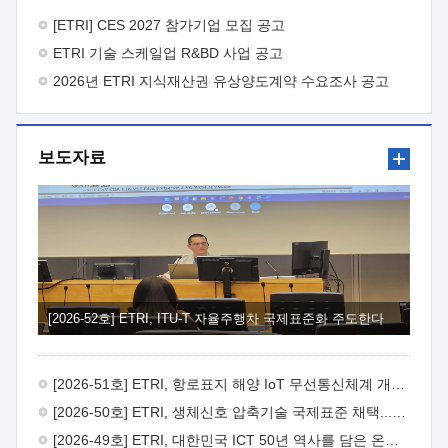
바랍니다.
2026년 8월 한국전자통신연구원장
1. 추진개요

추진목적: ETRI 인력을 기업현장에 파견. 기술지원을
[ETRI] CES 2027 참가기업 모집 공고
실시함으로써 ETRI 개발기술의 사업화를 지원하여
ETRI 기술 스케일업 R&BD 사업 공고
사업화성과를 극대화하고, 지원기업을 강견기업으로 육성하고자
함.
2026년 ETRI 지식재산권 유상양도계약 수요조사 공고
 신청자격: ETRI 협력기업 및 일반 ICT 중소기업*
협력기업: ETRI 창업/연구소기업, 기술이전/출자기업 등 ETRI
개발기술을 사업화하고자 하는 기업
 파견기간: 1년 이상
[최대 3년까지 연속지원 가능]* 연속지원은 지원완료 시점에서
보도자료
당해 지원실적과 차기 지원계획을 평가하여 결정
 기업부담:
연구인력 연봉기준 30 ~ 40%* (1년차) 연봉의 30%, (2 ~ 3년차)
연봉의 40%
 추진일정(1)희망기업 신청/접수(2)희망인력-
희망기업 매칭(3)현장조사/ 선정(심의)(4)협약체결(5)
기업파견8월 3일 ~ 14일
8월 17일 ~ 26일
9월초순
9월 중순
10월 이후* 상기일정은 희망인력-희망기업간 매칭 원활시를
가정한 것으로 상황에 따라 상당기간 일정이 지연될 수 있음. **
(1)희망인력-희망기업간 적합성이 낮다고 판단되거나, (2)
희망인력이 파견의사를 철회할 경우 후속 절차가 진행되지 않을
[2026-52호] ETRI, ITU-T 자율주행차 국제표준화 주도한다
수 있음.2. 현장지원 희망인력 및 상세이력
 희망인력
목록기술분야연구인력번호지원가능 기술반도체/
전자소자A반도체 소자(trasistor/diode) 제작 공정 전자소자 제작
[2026-51호] ETRI, 항로표지 해양 IoT 무선통신체계 개발 나선다
공정(FET / SBD 등 )유기물 반도체 소재 및 소자 설계, 합성 및
제작바이오센서 설계/제작토양/수질/가스 센서 설계/
[2026-50호] ETRI, 생체신호 압축기술 국제표준 채택...의료 AI 시대 연다
제작광소자응용B광 센서 및 응용 시스템시스템 제어 및 데이터
[2026-49호] ETRI, 대한민국 ICT 50년 역사를 담은 온라인 50년사 공개
처리FPGA 제어, VHDL 프로그램 개발Labview, Python, C