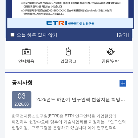
ETRI Insight
ETRI Journal
전자통신동향분석
ETRI 웹진
ETRI 간행물
전자도서관
[닫기]
오늘 하루 열지 않기
인력채용
입찰공고
공동/위탁
공지사항
03
2026년도 하반기 연구인력 현장지원 희망기업 신청/접수
2026.08
한국전자통신연구원(ETRI)은 ETRI 연구인력을 기업현장에
파견하여 현장수요에 맞추어 기술사업화를 지원하는 『연구인력
현장지원』프로그램을 운영하고 있습니다.이에 연구인력의
지원을 희망하는 중소.중견기업에서는 신청하여 주시기