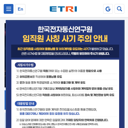
본문 바로가기
주요메뉴 바로가기
En
지식공유
ETRI 오픈소스
플랫폼
거버넌스 대응
발간자료