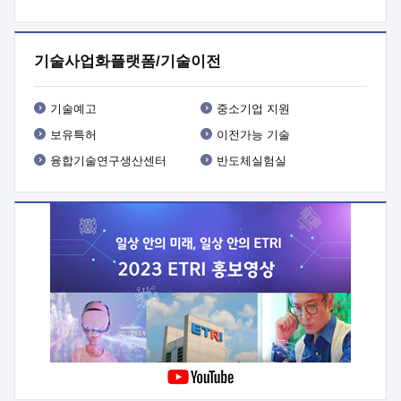
프로그램 개발
 상세이력ㅇ(붙 임1) 대상인력 A 상세이력ㅇ(붙
임2) 대상인력 B 상세이력
3. 신청방법 및 향후일정 등

신청방법: 이메일 (verdi@etri.re.kr)* <별첨양식>을 작성하여
기술사업화플랫폼/기술이전
제출
 문 의 처: ETRI사업화본부 기업성장지원부
기업성장지원전략실ㅇ오경석 책임 연구원 (T. 042-860-5076,
verdi@etri.re.kr)
 제출양식
ㅇ(별첨양식) ETRI연구인력
기술예고
중소기업 지원
현장지원 신청서 (기업)
보유특허
이전가능 기술
융합기술연구생산센터
반도체실험실