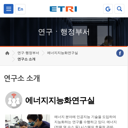
본문 바로가기
주요메뉴 바로가기
하단메뉴 바로가기
En
연구ㆍ행정부서
연구·행정부서
에너지지능화연구실
연구소 소개
연구소 소개
에너지지능화연구실
에너지 분야에 인공지능 기술을 도입하여
지능화하는 연구를 수행하고 있다. 에너지
(전력,열,수소 등) 시스템의 효율적 관제·