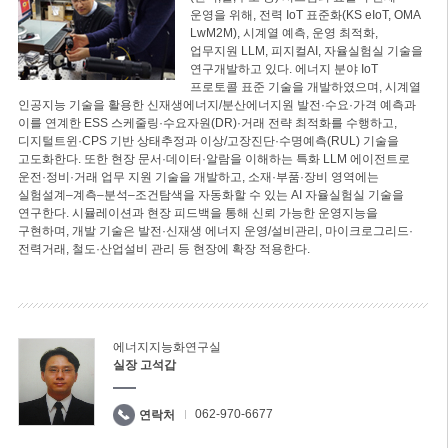
운영을 위해, 전력 IoT 표준화(KS eIoT, OMA
LwM2M), 시계열 예측, 운영 최적화,
업무지원 LLM, 피지컬AI, 자율실험실 기술을
연구개발하고 있다. 에너지 분야 IoT
프로토콜 표준 기술을 개발하였으며, 시계열
인공지능 기술을 활용한 신재생에너지/분산에너지원 발전·수요·가격 예측과
이를 연계한 ESS 스케줄링·수요자원(DR)·거래 전략 최적화를 수행하고,
디지털트윈·CPS 기반 상태추정과 이상/고장진단·수명예측(RUL) 기술을
고도화한다. 또한 현장 문서·데이터·알람을 이해하는 특화 LLM 에이전트로
운전·정비·거래 업무 지원 기술을 개발하고, 소재·부품·장비 영역에는
실험설계–계측–분석–조건탐색을 자동화할 수 있는 AI 자율실험실 기술을
연구한다. 시뮬레이션과 현장 피드백을 통해 신뢰 가능한 운영지능을
구현하며, 개발 기술은 발전·신재생 에너지 운영/설비관리, 마이크로그리드·
전력거래, 철도·산업설비 관리 등 현장에 확장 적용한다.
에너지지능화연구실
실장 고석갑
062-970-6677
연락처