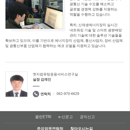
광통신 기술 수요를 해소하고
글로벌 경쟁력 강화를 지원하는
역할을 수행하고 있습니다.
특히, 신재생에너지장치 실시간
네트워킹 기술 및 스마트 광분배망
관리 기술에 대한 솔루션 기술들을
확보하고 있으며, 이를 기반으로 에너지장치 산업체, 통신사업자, 장비 산업체
및 광통신부품 산업체가 협력하는 에코 모델을 지원하고 있습니다.
엣지컴퓨팅응용서비스연구실
실장 김재인
062-970-6629
연락처
클린ETRI
e-신문고
공익신고
주요업무연락처
찾아오시는길