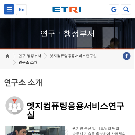
본문 바로가기
주요메뉴 바로가기
하단메뉴 바로가기
En
연구ㆍ행정부서
연구·행정부서
엣지컴퓨팅응용서비스연구실
연구소 소개
연구소 소개
엣지컴퓨팅응용서비스연구
실
광기반 통신 및 네트워크 단말
솔루션 기술을 확보하여 산업체의