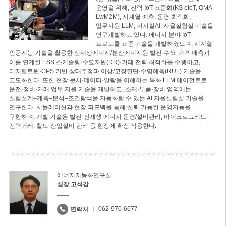
운영을 위해, 전력 IoT 표준화(KS eIoT, OMA
LwM2M), 시계열 예측, 운영 최적화,
업무지원 LLM, 피지컬AI, 자율실험실 기술을
연구개발하고 있다. 에너지 분야 IoT
프로토콜 표준 기술을 개발하였으며, 시계열
인공지능 기술을 활용한 신재생에너지/분산에너지원 발전·수요·가격 예측과
이를 연계한 ESS 스케줄링·수요자원(DR)·거래 전략 최적화를 수행하고,
디지털트윈·CPS 기반 상태추정과 이상/고장진단·수명예측(RUL) 기술을
고도화한다. 또한 현장 문서·데이터·알람을 이해하는 특화 LLM 에이전트로
운전·정비·거래 업무 지원 기술을 개발하고, 소재·부품·장비 영역에는
실험설계–계측–분석–조건탐색을 자동화할 수 있는 AI 자율실험실 기술을
연구한다. 시뮬레이션과 현장 피드백을 통해 신뢰 가능한 운영지능을
구현하며, 개발 기술은 발전·신재생 에너지 운영/설비관리, 마이크로그리드·
전력거래, 철도·산업설비 관리 등 현장에 확장 적용한다.
에너지지능화연구실
실장 고석갑
062-970-6677
연락처