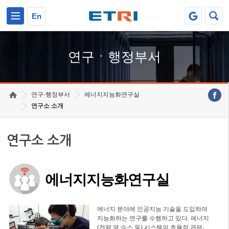
본문 바로가기
주요메뉴 바로가기
하단메뉴 바로가기
En
연구ㆍ행정부서
연구·행정부서
에너지지능화연구실
연구소 소개
연구소 소개
에너지지능화연구실
에너지 분야에 인공지능 기술을 도입하여
지능화하는 연구를 수행하고 있다. 에너지
(전력,열,수소 등) 시스템의 효율적 관제·